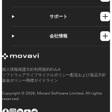
Windows製品
Mac製品
サポート
ヘルプセンター
使い方
会社情報
学習センター
Movavi製品のシステム要件
Movaviについて
体験版の制約
お客様の声
サブスクリプションのキャンセル
メディアレビュー
払い戻し
当社が選ばれる理由
個人情報保護方針
利用規約
EULA
ソフトウェアライフサイクルポリシー
配送および返品方針
返金ポリシー
商標ガイドライン
Copyright © 2026, Movavi Software Limited. All rights
reserved.