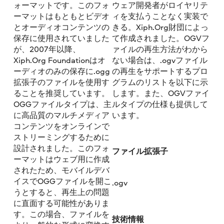
ォーマットです。このフォ
ウェア開発者がロイヤリテ
ーマットはもともとビデオ
ィを支払うことなく実装で
とオーディオコンテンツの
きる。Xiph.Org財団によっ
保存に使用されていました
て作成されました。OGVフ
が、2007年以降、
ァイルの再生方法がわから
Xiph.Org Foundationはオ
ない場合は、.ogvファイル
ーディオのみの保存に.ogg
の再生をサポートするプロ
拡張子のファイルを使用す
グラムのリストを以下に示
ることを推奨しています。
します。また、OGVファイ
OGGファイルタイプは、主
ルタイプの仕様も提供して
に高品質のマルチメディア
います。
コンテンツをオンラインで
ストリーミングするために
設計されました。このフォ
ファイル拡張子
ーマットはウェブ用に作成
されたため、モバイルデバ
イスでOGGファイルを開こ
.ogv
うとすると、再生上の問題
に直面する可能性がありま
す。この場合、ファイルを
技術情報