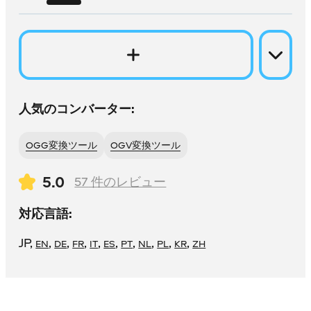
人気のコンバーター:
OGG変換ツール
OGV変換ツール
5.0
57
件のレビュー
対応言語:
JP
,
,
,
,
,
,
,
,
,
,
EN
DE
FR
IT
ES
PT
NL
PL
KR
ZH