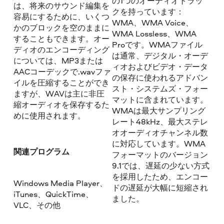
の1つのオーディオトラッ
は、将来のサウンド編集を
クを持っています：
容易にするために、いくつ
WMA、WMA Voice、
かのブロックを空のままに
WMA Lossless、WMA
することもできます。オー
Proです。WMAファイル
ディオのエンコーディング
は通常、デジタル・オーデ
については、MP3または
ィオおよびビデオ・データ
AACコーデックで.wavファ
の保存に使われるアドバン
イルを圧縮することができ
スト・システムズ・フォー
ますが、WAVは主に非圧
マットに含まれています。
縮オーディオを保存するた
WMAは最大サンプリング
めに使用されます。
レート48kHz、最大ステレ
オオーディオチャンネル数
に対応しています。WMA
関連プログラム
フォーマットのバージョン
9.1では、遅延の少ない方式
を採用したため、エンコー
Windows Media Player、
ドの遅延が大幅に短縮され
iTunes、QuickTime、
ました。
VLC、その他