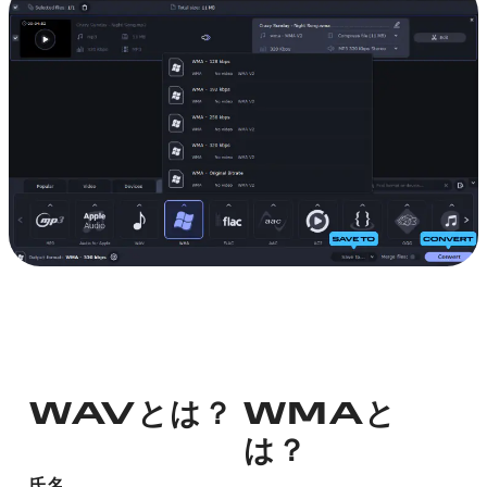
WAVとは？
WMAと
は？
氏名