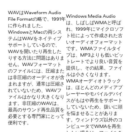
WAVはWaveform Audio
Windows Media Audio
File Formatの略で、1991年
は、しばしばWMAと呼ば
に作られました。
れ、1999年にマイクロソフ
WindowsとMacの両シス
ト社によって作成された古
テムはWAVをネイティブ
いオーディオフォーマット
サポートしているので、
です。WMAファイルタイ
WAVを開いたり再生した
プは、MP3よりも低いビッ
りする方法に問題はありま
トレートでより良い音質を
せん。WAVフォーマット
提供し、その結果、ファイ
のファイルには、圧縮また
ルは小さくなります。
は非圧縮のオーディオが含
WMAオーディオトラック
まれますが、通常は圧縮さ
は、ほとんどのメディアプ
れていないため、WAVフ
レーヤーやモバイルデバイ
ァイルはかなり大きくなり
スがもはや再生をサポート
ます。非圧縮のWAVは、
していないため、扱いに頭
最高のサウンド再生品質を
を悩ませることがありま
必要とする専門家にとって
す。ウィンドウズ以外のコ
便利です。
ンピュータでWMAを再生