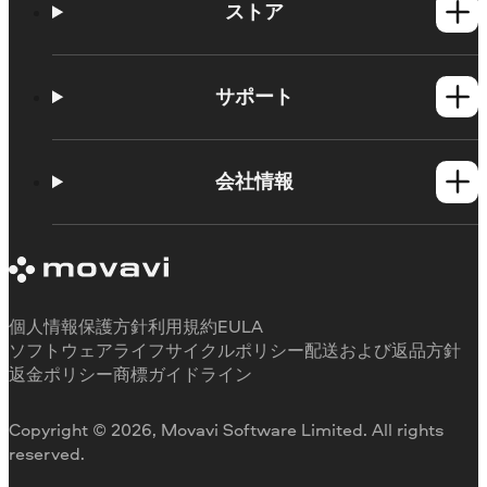
ストア
Windows製品
Mac製品
サポート
ヘルプセンター
使い方
会社情報
学習センター
Movavi製品のシステム要件
Movaviについて
体験版の制約
お客様の声
サブスクリプションのキャンセル
メディアレビュー
払い戻し
当社が選ばれる理由
個人情報保護方針
利用規約
EULA
ソフトウェアライフサイクルポリシー
配送および返品方針
返金ポリシー
商標ガイドライン
Copyright © 2026, Movavi Software Limited. All rights
reserved.