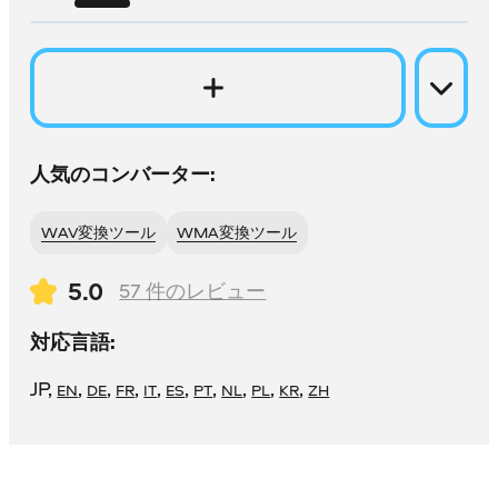
人気のコンバーター:
WAV変換ツール
WMA変換ツール
5.0
57
件のレビュー
対応言語:
JP
,
,
,
,
,
,
,
,
,
,
EN
DE
FR
IT
ES
PT
NL
PL
KR
ZH