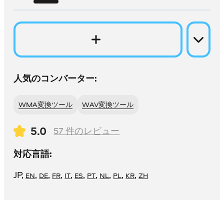
人気のコンバーター:
WMA変換ツール
WAV変換ツール
5.0
57
件のレビュー
対応言語:
JP
,
,
,
,
,
,
,
,
,
,
EN
DE
FR
IT
ES
PT
NL
PL
KR
ZH