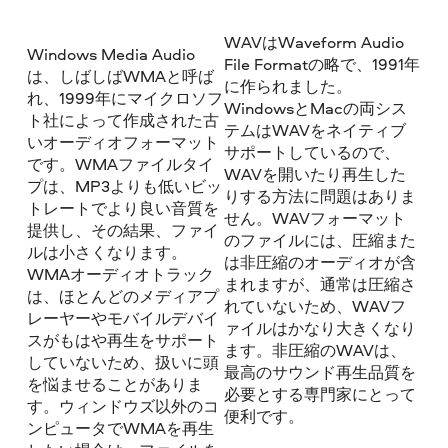
WAVはWaveform Audio
Windows Media Audio
File Formatの略で、1991年
は、しばしばWMAと呼ば
に作られました。
れ、1999年にマイクロソフ
WindowsとMacの両シス
ト社によって作成された古
テムはWAVをネイティブ
いオーディオフォーマット
サポートしているので、
です。WMAファイルタイ
WAVを開いたり再生した
プは、MP3よりも低いビッ
りする方法に問題はありま
トレートでより良い音質を
せん。WAVフォーマット
提供し、その結果、ファイ
のファイルには、圧縮また
ルは小さくなります。
は非圧縮のオーディオが含
WMAオーディオトラック
まれますが、通常は圧縮さ
は、ほとんどのメディアプ
れていないため、WAVフ
レーヤーやモバイルデバイ
ァイルはかなり大きくなり
スがもはや再生をサポート
ます。非圧縮のWAVは、
していないため、扱いに頭
最高のサウンド再生品質を
を悩ませることがありま
必要とする専門家にとって
す。ウィンドウズ以外のコ
便利です。
ンピュータでWMAを再生