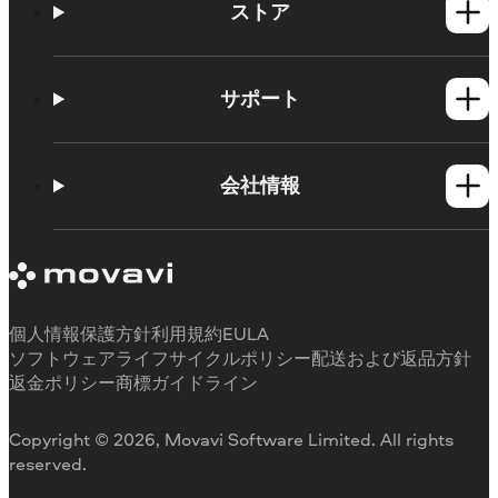
ストア
Windows製品
Mac製品
サポート
ヘルプセンター
使い方
会社情報
学習センター
Movavi製品のシステム要件
Movaviについて
体験版の制約
お客様の声
サブスクリプションのキャンセル
メディアレビュー
払い戻し
当社が選ばれる理由
個人情報保護方針
利用規約
EULA
ソフトウェアライフサイクルポリシー
配送および返品方針
返金ポリシー
商標ガイドライン
Copyright © 2026, Movavi Software Limited. All rights
reserved.