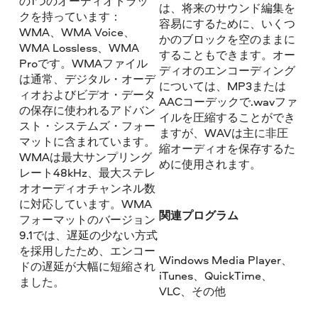
の1つのオーディオトラッ
は、将来のサウンド編集を
クを持っています：
容易にするために、いくつ
WMA、WMA Voice、
かのブロックを空のままに
WMA Lossless、WMA
することもできます。オー
Proです。WMAファイル
ディオのエンコーディング
は通常、デジタル・オーデ
については、MP3または
ィオおよびビデオ・データ
AACコーデックで.wavファ
の保存に使われるアドバン
イルを圧縮することができ
スト・システムズ・フォー
ますが、WAVは主に非圧
マットに含まれています。
縮オーディオを保存するた
WMAは最大サンプリング
めに使用されます。
レート48kHz、最大ステレ
オオーディオチャンネル数
に対応しています。WMA
関連プログラム
フォーマットのバージョン
9.1では、遅延の少ない方式
を採用したため、エンコー
Windows Media Player、
ドの遅延が大幅に短縮され
iTunes、QuickTime、
ました。
VLC、その他