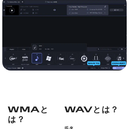
WMAと
WAVとは？
は？
氏名