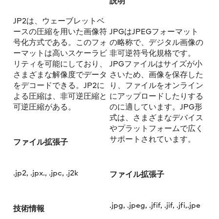
説明
JP2は、ウェーブレットベ
ースの圧縮を用いた画像符
JPGはJPEGフォーマット
号化方式である。このフォ
の略称で、デジタル画像の
ーマットは高いスケーラビ
非可逆符号化規格です。
リティを可能にしており、
JPGファイルはサイズが小
さまざまな解像度でデータ
さいため、画像を保存した
をデコードできる。JP2に
り、ファイルをオンライン
よる圧縮は、非可逆圧縮と
にアップロードしたりする
可逆圧縮がある。
のに適しています。JPG形
式は、さまざまなデバイス
やプラットフォームで広く
サポートされています。
ファイル拡張子
.jp2, .jpx., .jpc, .j2k
ファイル拡張子
.jpg, .jpeg, .jfif, .jif, .jfi,.jpe
技術情報