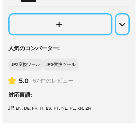
人気のコンバーター:
JP2変換ツール
JPG変換ツール
5.0
57
件のレビュー
対応言語:
JP
,
,
,
,
,
,
,
,
,
,
EN
DE
FR
IT
ES
PT
NL
PL
KR
ZH