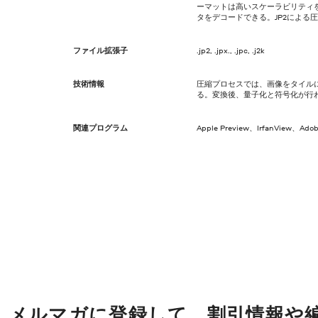
ーマットは高いスケーラビリティ
タをデコードできる。JP2による
ファイル拡張子
.jp2, .jpx., .jpc, .j2k
技術情報
圧縮プロセスでは、画像をタイル
る。変換後、量子化と符号化が行
関連プログラム
Apple Preview、IrfanView、Ado
メルマガに登録して、割引情報や