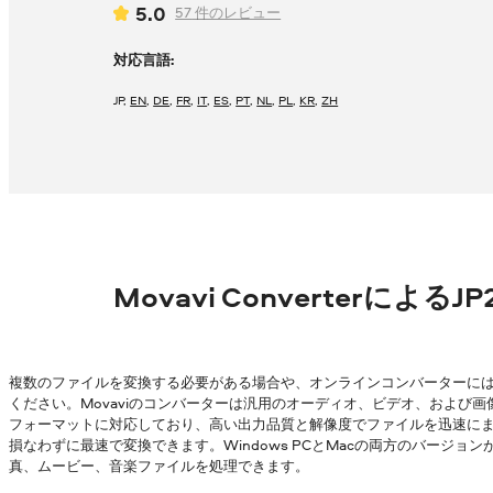
5.0
57
件のレビュー
対応言語:
JP
,
EN
,
DE
,
FR
,
IT
,
ES
,
PT
,
NL
,
PL
,
KR
,
ZH
Movavi ConverterによるJ
複数のファイルを変換する必要がある場合や、オンラインコンバーターに
ください。Movaviのコンバーターは汎用のオーディオ、ビデオ、および画
フォーマットに対応しており、高い出力品質と解像度でファイルを迅速にまとめ
損なわずに最速で変換できます。Windows PCとMacの両方のバージ
真、ムービー、音楽ファイルを処理できます。