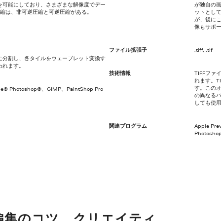
を可能にしており、さまざまな解像度でデー
が独自の
圧縮は、非可逆圧縮と可逆圧縮がある。
ットとして
が、後に
像もサポ
ファイル拡張子
.tiff, .tif
に分割し、各タイルをウェーブレット変換す
われます。
技術情報
TIFFフ
れます。T
す。この
be® Photoshop®、GIMP、PaintShop Pro
の異なるバ
しても使
関連プログラム
Apple Pr
Photosho
編集のコツ、クリエイティ