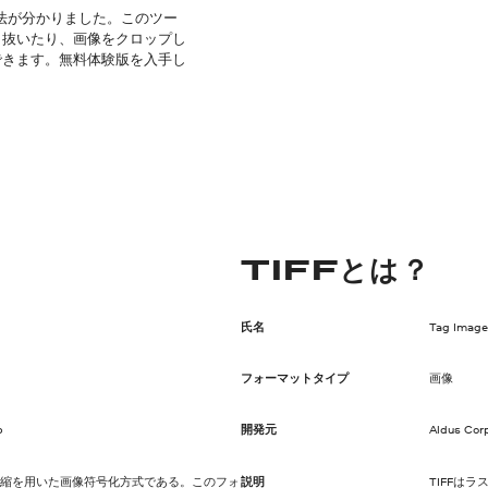
方法が分かりました。このツー
り抜いたり、画像をクロップし
できます。無料体験版を入手し
TIFFとは？
氏名
Tag Image
フォーマットタイプ
画像
p
開発元
Aldus Cor
圧縮を用いた画像符号化方式である。このフォ
説明
TIFFは