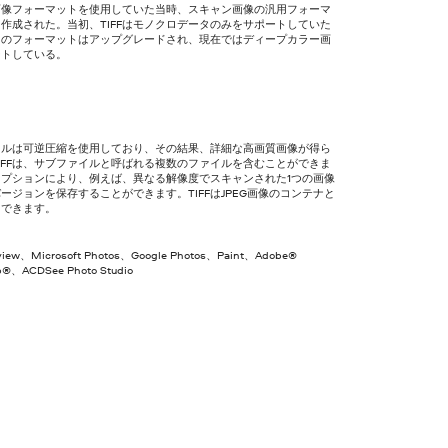
画像フォーマットを使用していた当時、スキャン画像の汎用フォーマ
作成された。当初、TIFFはモノクロデータのみをサポートしていた
このフォーマットはアップグレードされ、現在ではディープカラー画
ートしている。
ァイルは可逆圧縮を使用しており、その結果、詳細な高画質画像が得ら
IFFは、サブファイルと呼ばれる複数のファイルを含むことができま
オプションにより、例えば、異なる解像度でスキャンされた1つの画像
ージョンを保存することができます。TIFFはJPEG画像のコンテナと
用できます。
eview、Microsoft Photos、Google Photos、Paint、Adobe®
p®、ACDSee Photo Studio