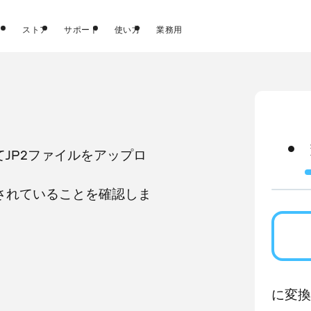
ストア
サポート
使い方
業務用
てJP2ファイルをアップロ
定されていることを確認しま
に変