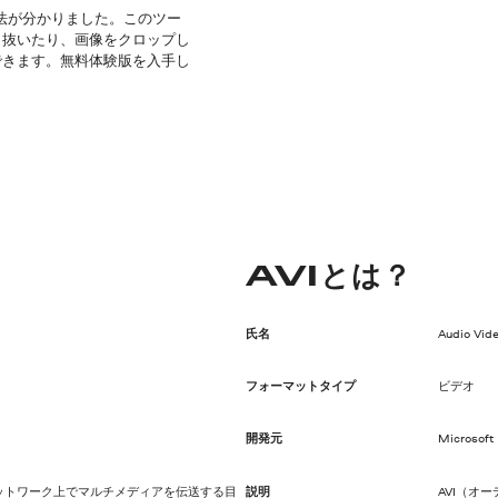
方法が分かりました。このツー
り抜いたり、画像をクロップし
できます。無料体験版を入手し
AVIとは？
氏名
Audio Vide
フォーマットタイプ
ビデオ
開発元
Microsoft
ットワーク上でマルチメディアを伝送する目
説明
AVI（オ