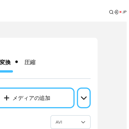
JP
変換
圧縮
メディアの追加
換
AVI