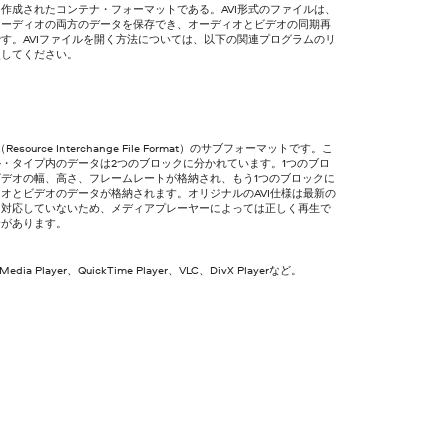
作成されたコンテナ・フォーマットである。AVI形式のファイルは、
オーディオの両方のデータを保存でき、オーディオとビデオの同期再
す。AVIファイルを開く方法については、以下の関連プログラムのリ
照してください。
F（Resource Interchange File Format）のサブフォーマットです。こ
・タイプ内のデータは2つのブロックに分かれています。1つのブロ
ビデオの幅、高さ、フレームレートが格納され、もう1つのブロックに
オとビデオのデータが格納されます。オリジナルのAVI仕様は最新の
に対応していないため、メディアプレーヤーによっては正しく再生で
合があります。
Media Player、QuickTime Player、VLC、DivX Playerなど。