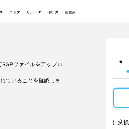
ストア
サポート
使い方
業務用
て3GPファイルをアップロ
されていることを確認しま
に変