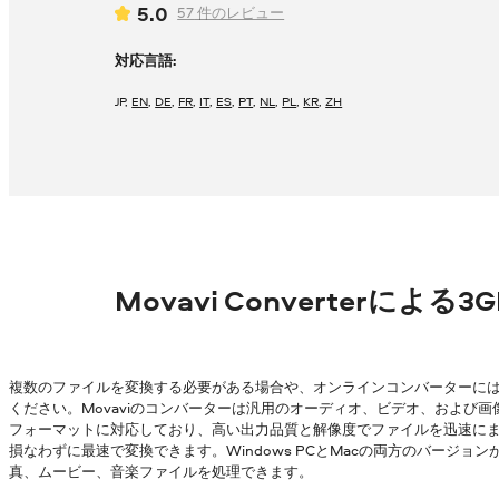
5.0
57
件のレビュー
対応言語:
JP
,
EN
,
DE
,
FR
,
IT
,
ES
,
PT
,
NL
,
PL
,
KR
,
ZH
Movavi Converterによる
複数のファイルを変換する必要がある場合や、オンラインコンバーターに
ください。Movaviのコンバーターは汎用のオーディオ、ビデオ、および画
フォーマットに対応しており、高い出力品質と解像度でファイルを迅速にまとめ
損なわずに最速で変換できます。Windows PCとMacの両方のバージ
真、ムービー、音楽ファイルを処理できます。