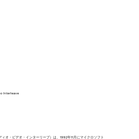
o Interleave
ーディオ・ビデオ・インターリーブ）は、1992年11月にマイクロソフト