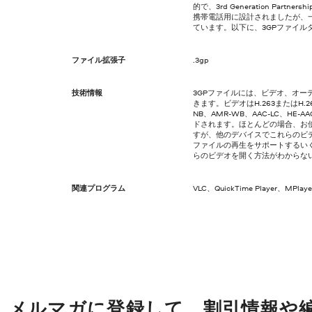
的で、3rd Generation Partne
携帯電話用に設計されましたが、一
ています。以下に、3GPファイル
ファイル拡張子
.3gp
技術情報
3GPファイルには、ビデオ、オー
きます。ビデオはH.263またはH.
NB、AMR-WB、AAC-LC、HE-AA
ドされます。ほとんどの場合、お使
すが、他のデバイスでこれらのビデ
ファイルの再生をサポートするい
らのビデオを開く方法がわからな
関連プログラム
VLC、QuickTime Player、MPlaye
メルマガに登録して、割引情報や