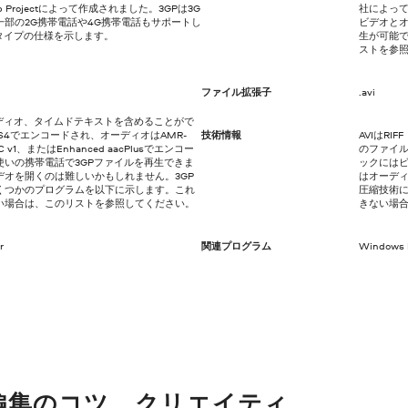
rship Projectによって作成されました。3GPは3G
社によって
部の2G携帯電話や4G携帯電話もサポートし
ビデオと
タイプの仕様を示します。
生が可能で
ストを参
ファイル拡張子
.avi
ディオ、タイムドテキストを含めることがで
264でエンコードされ、オーディオはAMR-
技術情報
AVIはRIF
C v1、またはEnhanced aacPlusでエンコー
のファイル
いの携帯電話で3GPファイルを再生できま
ックには
オを開くのは難しいかもしれません。3GP
はオーディ
くつかのプログラムを以下に示します。これ
圧縮技術
い場合は、このリストを参照してください。
きない場
r
関連プログラム
Windows 
編集のコツ、クリエイティ