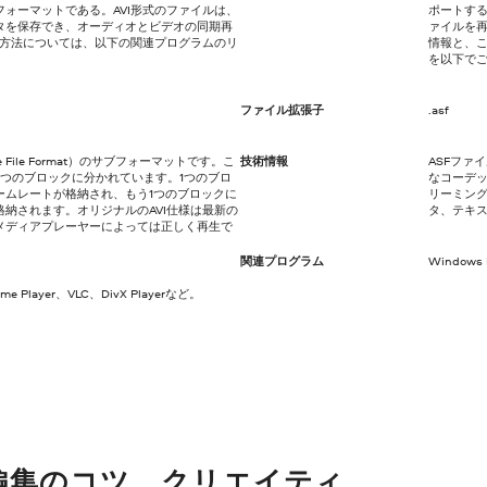
ォーマットである。AVI形式のファイルは、
ポートする
タを保存でき、オーディオとビデオの同期再
ァイルを再
く方法については、以下の関連プログラムのリ
情報と、
を以下で
ファイル拡張子
.asf
hange File Format）のサブフォーマットです。こ
技術情報
ASFファ
つのブロックに分かれています。1つのブロ
なコーデッ
ームレートが格納され、もう1つのブロックに
リーミング
納されます。オリジナルのAVI仕様は最新の
タ、テキ
メディアプレーヤーによっては正しく再生で
関連プログラム
Windows 
Time Player、VLC、DivX Playerなど。
編集のコツ、クリエイティ