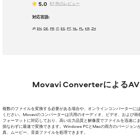
5.0
57
件のレビュー
対応言語:
JP
,
EN
,
DE
,
FR
,
IT
,
ES
,
PT
,
NL
,
PL
,
KR
,
ZH
Movavi Converterによる
複数のファイルを変換する必要がある場合や、オンラインコンバーターに
ください。Movaviのコンバーターは汎用のオーディオ、ビデオ、および画
フォーマットに対応しており、高い出力品質と解像度でファイルを迅速にまとめ
損なわずに最速で変換できます。Windows PCとMacの両方のバージ
真、ムービー、音楽ファイルを処理できます。