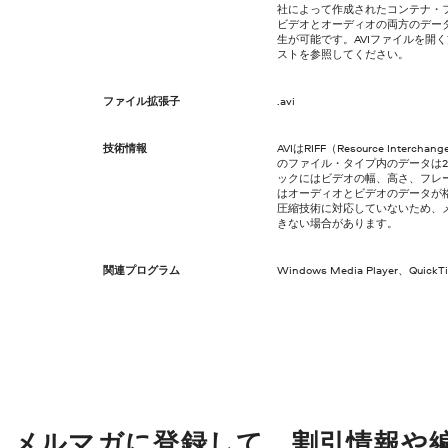
社によって作成されたコンテナ・フ
ビデオとオーディオの両方のデー
生が可能です。AVIファイルを開
ストを参照してください。
ファイル拡張子
.avi
技術情報
AVIはRIFF（Resource Interc
のファイル・タイプ内のデータは2
ックにはビデオの幅、高さ、フレ
はオーディオとビデオのデータが格
圧縮技術に対応していないため、
きない場合があります。
関連プログラム
Windows Media Player、Quick
メルマガに登録して、割引情報や