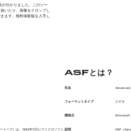
方法が分かりました。このツー
り抜いたり、画像をクロップし
できます。無料体験版を入手し
ASFとは？
氏名
Advanced
フォーマットタイプ
ビデオ
開発元
Microsoft
ーリーブ）は、1992年11月にマイクロソフト
説明
ASF（Ad