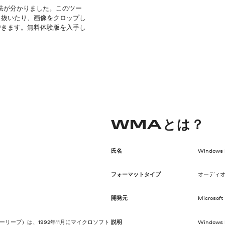
方法が分かりました。このツー
り抜いたり、画像をクロップし
できます。無料体験版を入手し
WMAとは？
氏名
Windows 
フォーマットタイプ
オーディ
開発元
Microsoft
ーリーブ）は、1992年11月にマイクロソフト
説明
Window