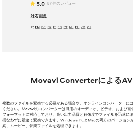
5.0
57
件のレビュー
対応言語:
JP
,
EN
,
DE
,
FR
,
IT
,
ES
,
PT
,
NL
,
PL
,
KR
,
ZH
Movavi Converterによる
複数のファイルを変換する必要がある場合や、オンラインコンバーターに
ください。Movaviのコンバーターは汎用のオーディオ、ビデオ、および画
フォーマットに対応しており、高い出力品質と解像度でファイルを迅速にまとめ
損なわずに最速で変換できます。Windows PCとMacの両方のバージ
真、ムービー、音楽ファイルを処理できます。