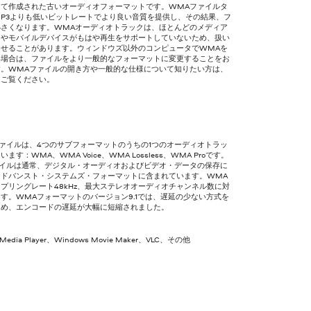
って作成された古いオーディオフォーマットです。WMAファイルタ
MP3よりも低いビットレートでより良い音質を提供し、その結果、フ
小さくなります。WMAオーディオトラックは、ほとんどのメディア
ーやモバイルデバイスがもはや再生をサポートしていないため、扱い
ませることがあります。ウィンドウズ以外のコンピュータでWMAを
い場合は、ファイルをより一般的なフォーマットに変更することをお
す。WMAファイルの開き方や一般的な仕様について知りたい方は、
をご覧ください。
ァイルは、4つのサブフォーマットのうちの1つのオーディオトラッ
ます：WMA、WMA Voice、WMA Lossless、WMA Proです。
ァイルは通常、デジタル・オーディオおよびビデオ・データの保存に
アドバンスト・システムズ・フォーマットに含まれています。WMA
プリングレート48kHz、最大ステレオオーディオチャンネル数に対
す。WMAフォーマットのバージョン9.1では、遅延の少ない方式を
ため、エンコードの遅延が大幅に短縮されました。
 Media Player、Windows Movie Maker、VLC、その他