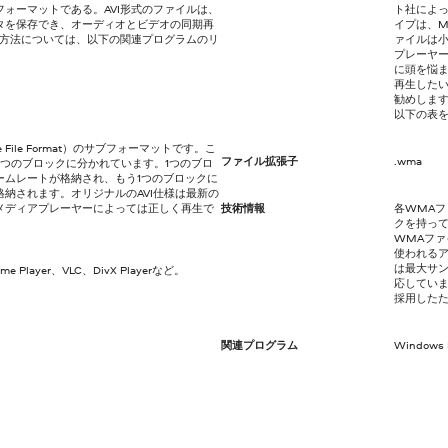
ォーマットである。AVI形式のファイルは、
ト社によ
タを保存でき、オーディオとビデオの同期再
イプは、
く方法については、以下の関連プログラムのリ
ァイルは
プレーヤ
に頭を悩
再生した
勧めしま
以下の表
hange File Format）のサブフォーマットです。こ
ファイル拡張子
.wma
つのブロックに分かれています。1つのブロ
ームレートが格納され、もう1つのブロックに
納されます。オリジナルのAVI仕様は最新の
メディアプレーヤーによっては正しく再生で
技術情報
各WMAフ
クを持ってい
WMAフ
使われる
は最大サン
Time Player、VLC、DivX Playerなど。
応していま
採用した
関連プログラム
Windows