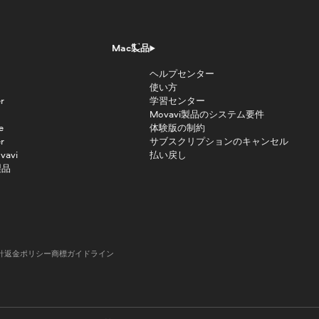
Mac製品
ヘルプセンター
使い方
r
学習センター
Movavi製品のシステム要件
e
体験版の制約
r
サブスクリプションのキャンセル
vavi
払い戻し
製品
針
返金ポリシー
商標ガイドライン