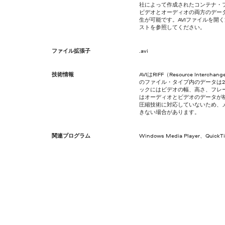
社によって作成されたコンテナ・フ
ビデオとオーディオの両方のデー
生が可能です。AVIファイルを開
ストを参照してください。
ファイル拡張子
.avi
技術情報
AVIはRIFF（Resource Interc
のファイル・タイプ内のデータは2
ックにはビデオの幅、高さ、フレ
はオーディオとビデオのデータが格
圧縮技術に対応していないため、
きない場合があります。
関連プログラム
Windows Media Player、Quick