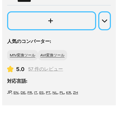
人気のコンバーター:
M1V変換ツール
AVI変換ツール
5.0
57
件のレビュー
対応言語:
JP
,
,
,
,
,
,
,
,
,
,
EN
DE
FR
IT
ES
PT
NL
PL
KR
ZH