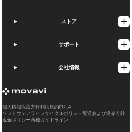
ストア
Windows製品
Mac製品
サポート
ヘルプセンター
使い方
会社情報
学習センター
Movavi製品のシステム要件
Movaviについて
体験版の制約
お客様の声
サブスクリプションのキャンセル
メディアレビュー
払い戻し
当社が選ばれる理由
個人情報保護方針
利用規約
EULA
ソフトウェアライフサイクルポリシー
配送および返品方針
返金ポリシー
商標ガイドライン