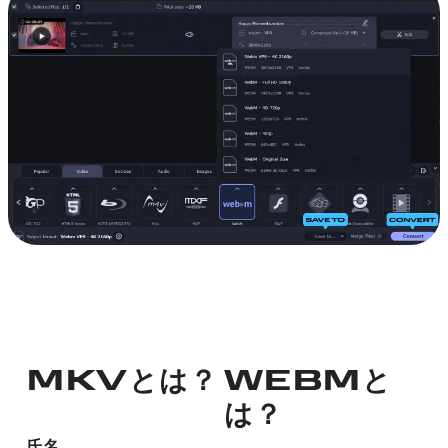
MKVとは？
WEBMと
は？
氏名