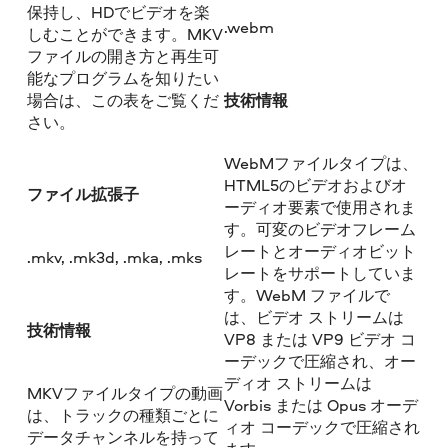
保持し、HDでビデオを楽
.webm
しむことができます。MKV
ファイルの開き方と再生可
能なプログラムを知りたい
場合は、この表をご覧くだ
技術情報
さい。
WebMファイルタイプは、
HTML5のビデオおよびオ
ファイル拡張子
ーディオ要素で使用されま
す。可変のビデオフレーム
レートとオーディオビット
.mkv, .mk3d, .mka, .mks
レートをサポートしていま
す。WebM ファイルで
は、ビデオ ストリームは
技術情報
VP8 または VP9 ビデオ コ
ーデックで圧縮され、オー
ディオ ストリームは
MKVファイルタイプの動画
Vorbis または Opus オーデ
は、トラックの種類ごとに
ィオ コーデックで圧縮され
データチャンネルを持って