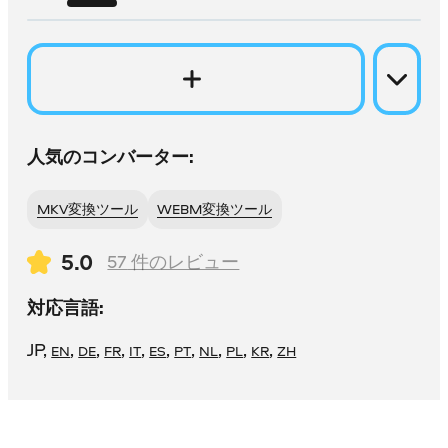
人気のコンバーター:
MKV変換ツール
WEBM変換ツール
5.0
57
件のレビュー
対応言語:
JP
,
,
,
,
,
,
,
,
,
,
EN
DE
FR
IT
ES
PT
NL
PL
KR
ZH