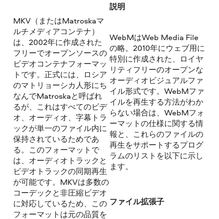
説明
MKV（またはMatroskaマ
ルチメディアコンテナ）
WebMはWeb Media File
は、2002年に作成された
の略。2010年にウェブ用に
フリーでオープンソースの
特別に作成された、ロイヤ
ビデオコンテナフォーマッ
リティフリーのオープンな
トです。正式には、ロシア
オーディオビジュアルファ
のマトリョーシカ人形にち
イル形式です。WebMファ
なんでMatroskaと呼ばれ
イルを再生する方法がわか
るが、これはすべてのビデ
らない場合は、WebMフォ
オ、オーディオ、字幕トラ
ーマットの仕様に関する情
ックが単一のファイル内に
報と、これらのファイルの
保持されているためであ
再生をサポートするプログ
る。このフォーマットで
ラムのリストを以下に示し
は、オーディオトラックと
ます。
ビデオトラックの同期再生
が可能です。MKVは多数の
コーデックと非圧縮ビデオ
ファイル拡張子
に対応しているため、この
フォーマットは元の品質を