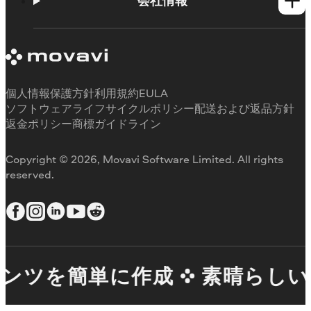
使い方
会社情報
学習センター
Movavi製品のシステム要件
Movaviについて
体験版の制約
お客様の声
サブスクリプションのキャンセル
メディアレビュー
払い戻し
当社が選ばれる理由
個人情報保護方針
利用規約
EULA
ソフトウェアライフサイクルポリシー
配送および返品方針
返金ポリシー
商標ガイドライン
Copyright © 2026, Movavi Software Limited. All rights
reserved.
ンツを簡単に作成
素晴らしいコ