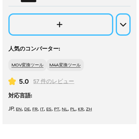
人気のコンバーター:
MOV変換ツール
M4A変換ツール
5.0
57
件のレビュー
対応言語:
JP
,
,
,
,
,
,
,
,
,
,
EN
DE
FR
IT
ES
PT
NL
PL
KR
ZH