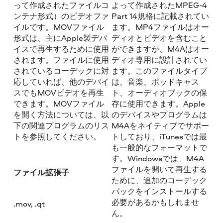
って作成されたファイルコ
よって作成されたMPEG-4
ンテナ形式）のビデオファ
Part 14規格に記載されてい
イルです。MOVファイル
ます。MP4ファイルはオー
形式は、主にApple製デバ
ディオとビデオを含むこと
イスで再生するために使用
ができますが、M4Aはオー
されます。ファイルに使用
ディオ専用に設計されてい
されているコーデックに対
ます。このファイルタイプ
応していれば、他のデバイ
は、音楽、ポッドキャス
スでもMOVビデオを再生
ト、オーディオブックの保
できます。MOVファイル
存に使用できます。Apple
を開く方法については、以
のデバイスやプログラムは
下の関連プログラムのリス
M4Aをネイティブでサポー
トを参照してください。
トしており、iTunesでは最
も一般的なフォーマットで
す。Windowsでは、M4A
ファイルを開いて再生する
ファイル拡張子
ために、追加のコーデック
パックをインストールする
必要があるかもしれませ
.mov, .qt
ん。