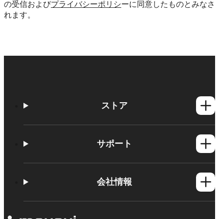
の受信および
プライバシーポリシ
ーに同意したものとみなさ
れます。
ストア
Windows製品
Mac製品
サポート
ヘルプセンター
使い方
会社情報
学習センター
Movavi製品のシステム要件
Movaviについて