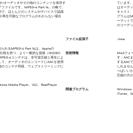
オ/オーディオやその他のコンテンツを保存す
ています。
イルです。MPEG-4 Part 14」の略で、
はオーデ
的で、ほとんどのシステムやデバイスで認識
キャスト、
方や再生可能なプログラムがわからない場合
グラムはM
。
ーマットで
のコーデ
ファイル拡張子
.m4a
も知られるMPEG-4 Part 14は、Appleの
に基づいた仕様を持つ、より一般的な規格（ISO/IEC
技術情報
M4Aフォ
る。MPEG-4コンテナは、非可逆圧縮と再生によ
す：AAC
て、オーディオのエンコードにAACを使用
するAAC
、他のコンテナ同様、ウェブストリーミングに
しれませ
べばいい
圧縮の方
dows Media Player、VLC、RealPlayer
関連プログラム
Window
iTunes、Q