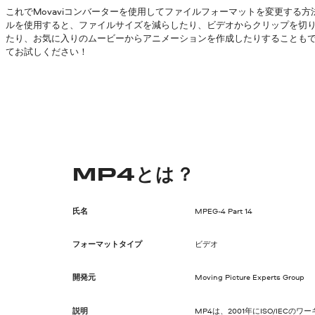
これでMovaviコンバーターを使用してファイルフォーマットを変更する
ルを使用すると、ファイルサイズを減らしたり、ビデオからクリップを切
たり、お気に入りのムービーからアニメーションを作成したりすることも
てお試しください！
MP4とは？
氏名
MPEG-4 Part 14
フォーマットタイプ
ビデオ
開発元
Moving Picture Experts Group
説明
MP4は、2001年にISO/IEC