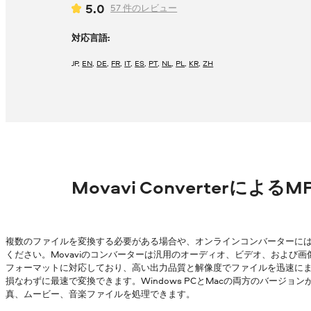
5.0
57
件のレビュー
対応言語:
JP
,
EN
,
DE
,
FR
,
IT
,
ES
,
PT
,
NL
,
PL
,
KR
,
ZH
Movavi Converterによる
複数のファイルを変換する必要がある場合や、オンラインコンバーターに
ください。Movaviのコンバーターは汎用のオーディオ、ビデオ、および画
フォーマットに対応しており、高い出力品質と解像度でファイルを迅速にまとめ
損なわずに最速で変換できます。Windows PCとMacの両方のバージ
真、ムービー、音楽ファイルを処理できます。