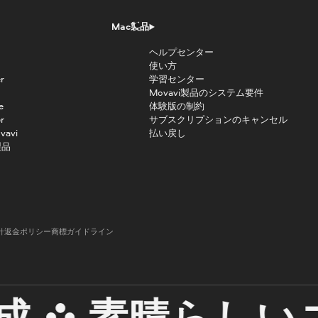
Mac製品
ヘルプセンター
使い方
r
学習センター
Movavi製品のシステム要件
e
体験版の制約
r
サブスクリプションのキャンセル
vavi
払い戻し
製品
針
返金ポリシー
商標ガイドライン