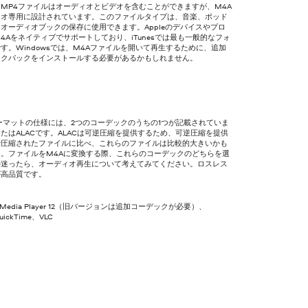
MP4ファイルはオーディオとビデオを含むことができますが、M4A
ィオ専用に設計されています。このファイルタイプは、音楽、ポッド
オーディオブックの保存に使用できます。Appleのデバイスやプロ
4Aをネイティブでサポートしており、iTunesでは最も一般的なフォ
す。Windowsでは、M4Aファイルを開いて再生するために、追加
ックパックをインストールする必要があるかもしれません。
ーマットの仕様には、2つのコーデックのうちの1つが記載されていま
またはALACです。ALACは可逆圧縮を提供するため、可逆圧縮を提供
で圧縮されたファイルに比べ、これらのファイルは比較的大きいかも
ん。ファイルをM4Aに変換する際、これらのコーデックのどちらを選
か迷ったら、オーディオ再生について考えてみてください。ロスレス
が高品質です。
s Media Player 12（旧バージョンは追加コーデックが必要）、
uickTime、VLC