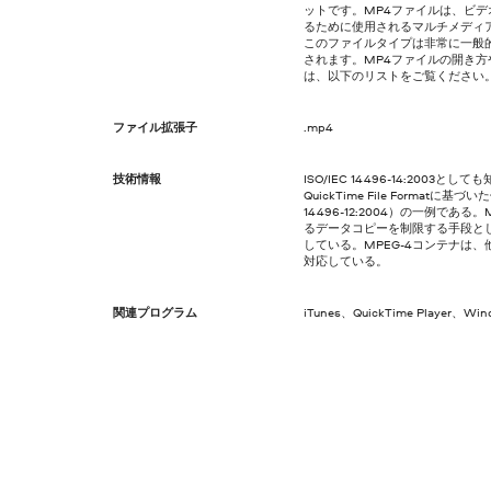
ットです。MP4ファイルは、ビデ
るために使用されるマルチメディアファ
このファイルタイプは非常に一般
されます。MP4ファイルの開き
は、以下のリストをご覧ください
ファイル拡張子
.mp4
技術情報
ISO/IEC 14496-14:2003として
QuickTime File Format
14496-12:2004）の一例であ
るデータコピーを制限する手段とし
している。MPEG-4コンテナは
対応している。
関連プログラム
iTunes、QuickTime Player、Win