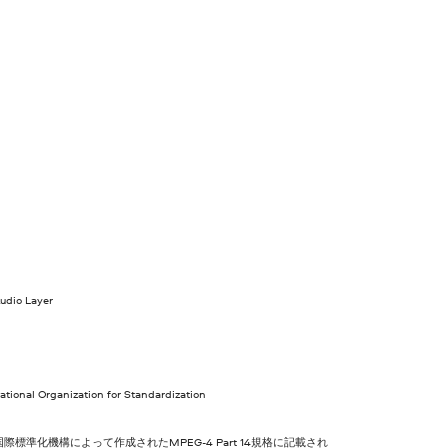
dio Layer
オ
ational Organization for Standardization
国際標準化機構によって作成されたMPEG-4 Part 14規格に記載され