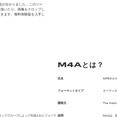
方法が分かりました。このツー
り抜いたり、画像をクロップし
できます。無料体験版を入手し
M4Aとは？
氏名
MPEG-4 Au
フォーマットタイプ
オーディ
開発元
The Intern
のワーキンググループによって作成されたフォーマ
説明
M4Aは、