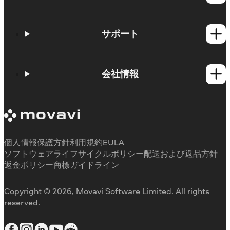
Windows製品
Mac製品
サポート
ヘルプセンター
使い方
会社情報
学習センター
Movavi製品のシステム要件
Movaviについて
体験版の制約
お客様の声
サブスクリプションのキャンセル
メディアレビュー
払い戻し
当社が選ばれる理由
個人情報保護方針
利用規約
EULA
ソフトウェアライフサイクルポリシー
配送および返品方針
返金ポリシー
商標ガイドライン
Copyright © 2026, Movavi Software Limited. All rights
reserved.