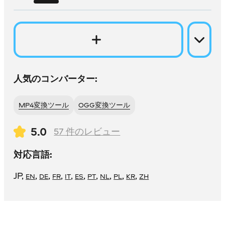
人気のコンバーター:
MP4変換ツール
OGG変換ツール
5.0
57
件のレビュー
対応言語:
JP
,
,
,
,
,
,
,
,
,
,
EN
DE
FR
IT
ES
PT
NL
PL
KR
ZH