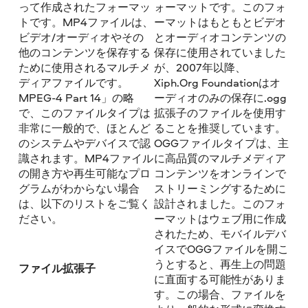
って作成されたフォーマッ
ォーマットです。このフォ
トです。MP4ファイルは、
ーマットはもともとビデオ
ビデオ/オーディオやその
とオーディオコンテンツの
他のコンテンツを保存する
保存に使用されていました
ために使用されるマルチメ
が、2007年以降、
ディアファイルです。
Xiph.Org Foundationはオ
MPEG-4 Part 14」の略
ーディオのみの保存に.ogg
で、このファイルタイプは
拡張子のファイルを使用す
非常に一般的で、ほとんど
ることを推奨しています。
のシステムやデバイスで認
OGGファイルタイプは、主
識されます。MP4ファイル
に高品質のマルチメディア
の開き方や再生可能なプロ
コンテンツをオンラインで
グラムがわからない場合
ストリーミングするために
は、以下のリストをご覧く
設計されました。このフォ
ださい。
ーマットはウェブ用に作成
されたため、モバイルデバ
イスでOGGファイルを開こ
うとすると、再生上の問題
ファイル拡張子
に直面する可能性がありま
す。この場合、ファイルを