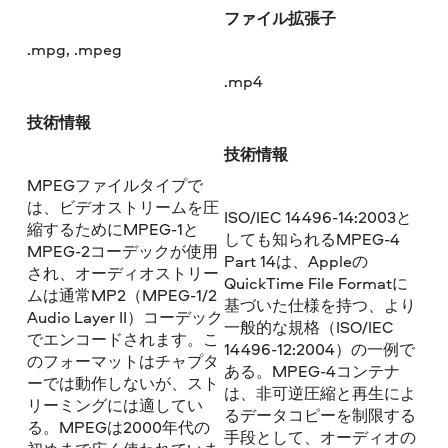
ファイル拡張子
.mpg, .mpeg
.mp4
技術情報
技術情報
MPEGファイルタイプで
は、ビデオストリームを圧
ISO/IEC 14496-14:2003と
縮するためにMPEG-1と
しても知られるMPEG-4
MPEG-2コーデックが使用
Part 14は、Appleの
され、オーディオストリー
QuickTime File Formatに
ムは通常MP2（MPEG-1/2
基づいた仕様を持つ、より
Audio Layer II）コーデック
一般的な規格（ISO/IEC
でエンコードされます。こ
14496-12:2004）の一例で
のフォーマットはチャプタ
ある。MPEG-4コンテナ
ーでは動作しないが、スト
は、非可逆圧縮と再生によ
リーミングには適してい
るデータコピーを制限する
る。MPEGは2000年代の
手段として、オーディオの