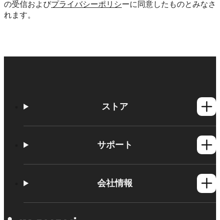
の受信および
プライバシーポリシ
ーに同意したものとみなさ
れます。
ストア
Windows製品
Mac製品
サポート
ヘルプセンター
使い方
会社情報
学習センター
Movavi製品のシステム要件
Movaviについて