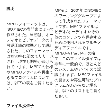
説明
MP4は、2001年にISO/IEC
のワーキンググループによ
って作成されたフォーマッ
MPEGフォーマットは、
トです。MP4ファイルは、
ISOとIECの専門家によって
ビデオ/オーディオやその
作成された。当初は、オー
他のコンテンツを保存する
ディオとビデオデータの非
ために使用されるマルチメ
可逆圧縮の標準として設計
ディアファイルです。
された。このフォーマット
MPEG-4 Part 14」の略
は1993年に初めてリリース
で、このファイルタイプは
され、現在も開発が続けら
非常に一般的で、ほとんど
れています。MPEGの仕様
のシステムやデバイスで認
やMPEGファイルを再生で
識されます。MP4ファイル
きるプログラムについて
の開き方や再生可能なプロ
は、以下の表をご覧くださ
グラムがわからない場合
い。
は、以下のリストをご覧く
ださい。
ファイル拡張子