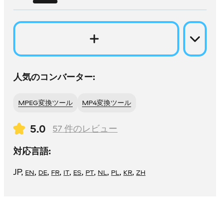
人気のコンバーター:
MPEG変換ツール
MP4変換ツール
5.0
57
件のレビュー
対応言語:
JP
,
,
,
,
,
,
,
,
,
,
EN
DE
FR
IT
ES
PT
NL
PL
KR
ZH