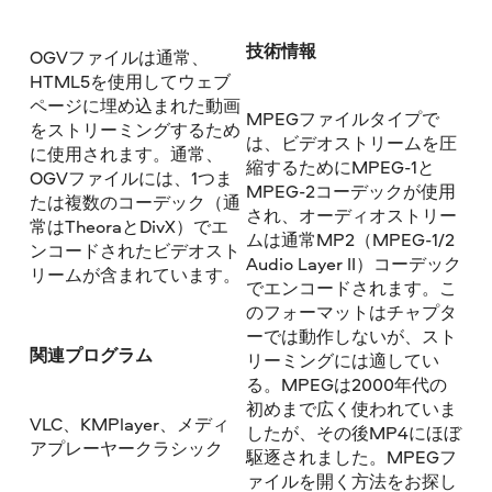
技術情報
OGVファイルは通常、
HTML5を使用してウェブ
ページに埋め込まれた動画
MPEGファイルタイプで
をストリーミングするため
は、ビデオストリームを圧
に使用されます。通常、
縮するためにMPEG-1と
OGVファイルには、1つま
MPEG-2コーデックが使用
たは複数のコーデック（通
され、オーディオストリー
常はTheoraとDivX）でエ
ムは通常MP2（MPEG-1/2
ンコードされたビデオスト
Audio Layer II）コーデック
リームが含まれています。
でエンコードされます。こ
のフォーマットはチャプタ
ーでは動作しないが、スト
関連プログラム
リーミングには適してい
る。MPEGは2000年代の
初めまで広く使われていま
VLC、KMPlayer、メディ
したが、その後MP4にほぼ
アプレーヤークラシック
駆逐されました。MPEGフ
ァイルを開く方法をお探し