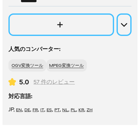
人気のコンバーター:
OGV変換ツール
MPEG変換ツール
5.0
57
件のレビュー
対応言語:
JP
,
,
,
,
,
,
,
,
,
,
EN
DE
FR
IT
ES
PT
NL
PL
KR
ZH