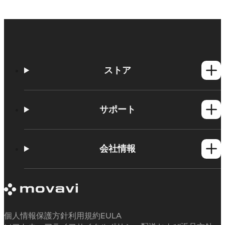
ストア
Windows製品
Mac製品
サポート
ヘルプセンター
使い方
会社情報
学習センター
Movavi製品のシステム要件
Movaviについて
体験版の制約
お客様の声
サブスクリプションのキャンセル
メディアレビュー
払い戻し
当社が選ばれる理由
個人情報保護方針
利用規約
EULA