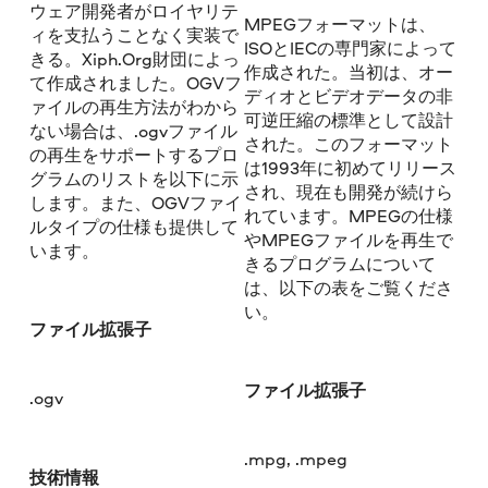
ウェア開発者がロイヤリテ
MPEGフォーマットは、
ィを支払うことなく実装で
ISOとIECの専門家によって
きる。Xiph.Org財団によっ
作成された。当初は、オー
て作成されました。OGVフ
ディオとビデオデータの非
ァイルの再生方法がわから
可逆圧縮の標準として設計
ない場合は、.ogvファイル
された。このフォーマット
の再生をサポートするプロ
は1993年に初めてリリース
グラムのリストを以下に示
され、現在も開発が続けら
します。また、OGVファイ
れています。MPEGの仕様
ルタイプの仕様も提供して
やMPEGファイルを再生で
います。
きるプログラムについて
は、以下の表をご覧くださ
い。
ファイル拡張子
ファイル拡張子
.ogv
.mpg, .mpeg
技術情報