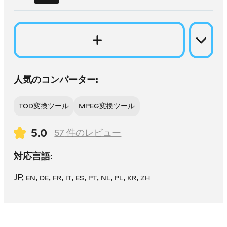
人気のコンバーター:
TOD変換ツール
MPEG変換ツール
5.0
57
件のレビュー
対応言語:
JP
,
,
,
,
,
,
,
,
,
,
EN
DE
FR
IT
ES
PT
NL
PL
KR
ZH