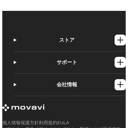
ストア
Windows製品
Mac製品
サポート
ヘルプセンター
使い方
会社情報
学習センター
Movavi製品のシステム要件
Movaviについて
体験版の制約
お客様の声
サブスクリプションのキャンセル
メディアレビュー
払い戻し
当社が選ばれる理由
個人情報保護方針
利用規約
EULA