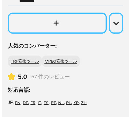
人気のコンバーター:
TRP変換ツール
MPEG変換ツール
5.0
57
件のレビュー
対応言語:
JP
,
,
,
,
,
,
,
,
,
,
EN
DE
FR
IT
ES
PT
NL
PL
KR
ZH