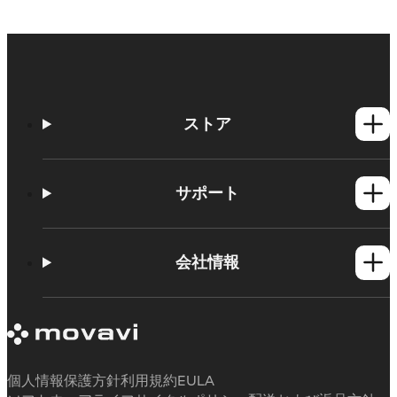
ストア
Windows製品
Mac製品
サポート
ヘルプセンター
使い方
会社情報
学習センター
Movavi製品のシステム要件
Movaviについて
体験版の制約
お客様の声
サブスクリプションのキャンセル
メディアレビュー
払い戻し
当社が選ばれる理由
個人情報保護方針
利用規約
EULA