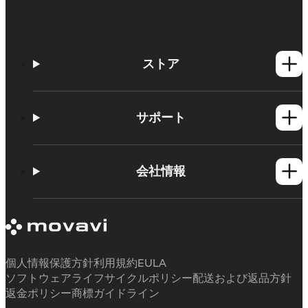
ストア
Windows製品
Mac製品
サポート
ヘルプセンター
使い方
会社情報
学習センター
Movavi製品のシステム要件
Movaviについて
体験版の制約
お客様の声
サブスクリプションのキャンセル
メディアレビュー
払い戻し
当社が選ばれる理由
個人情報保護方針
利用規約
EULA
ソフトウェアライフサイクルポリシー
配送および返品方針
返金ポリシー
商標ガイドライン