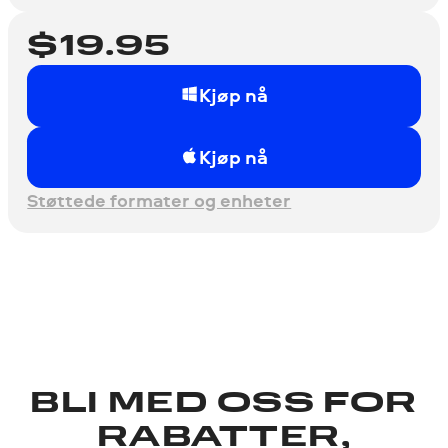
$
19.95
Kjøp nå
Kjøp nå
Støttede formater og enheter
BLI MED OSS ​​FOR
RABATTER,