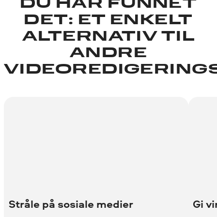
DU HAR FUNNET
DET: ET ENKELT
ALTERNATIV TIL
ANDRE
VIDEOREDIGERIN
Stråle på sosiale medier
Gi v