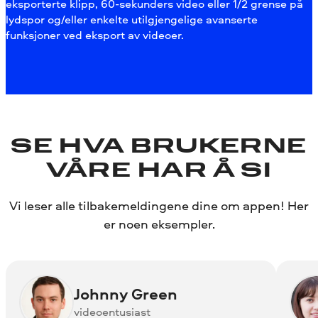
eksporterte klipp, 60-sekunders video eller 1/2 grense på
lydspor og/eller enkelte utilgjengelige avanserte
funksjoner ved eksport av videoer.
SE HVA BRUKERNE
VÅRE HAR Å SI
Vi leser alle tilbakemeldingene dine om appen! Her
er noen eksempler.
Johnny Green
videoentusiast