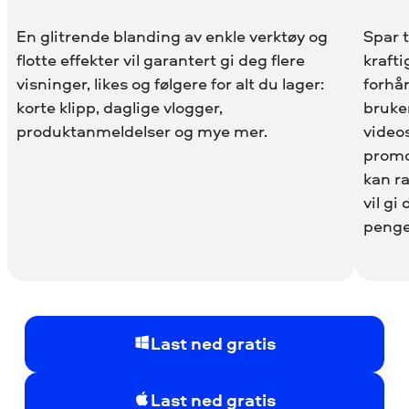
En glitrende blanding av enkle verktøy og
Spar 
flotte effekter vil garantert gi deg flere
krafti
visninger, likes og følgere for alt du lager:
forhån
korte klipp, daglige vlogger,
bruker
produktanmeldelser og mye mer.
videos
promo-
kan r
vil g
penge
Last ned gratis
Last ned gratis