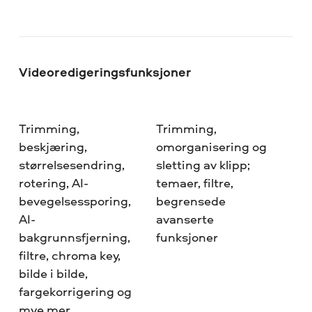
Videoredigeringsfunksjoner
Trimming,
Trimming,
beskjæring,
omorganisering og
størrelsesendring,
sletting av klipp;
rotering, AI-
temaer, filtre,
bevegelsessporing,
begrensede
AI-
avanserte
bakgrunnsfjerning,
funksjoner
filtre, chroma key,
bilde i bilde,
fargekorrigering og
mye mer