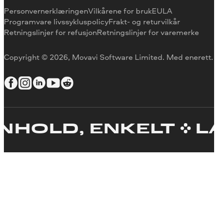
Grunner til å velge oss
Personvernerklæringen
Vilkårene for bruk
EULA
Programvare livssykluspolicy
Frakt- og returvilkår
Retningslinjer for refusjon
Retningslinjer for varemerke
Copyright © 2026, Movavi Software Limited. Med enerett.
OLD, ENKELT
LAG 