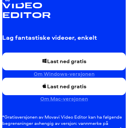
VIDEO
EDITOR
Lag fantastiske videoer, enkelt
Last ned gratis
Om Windows-versjonen
Last ned gratis
Om Mac-versjonen
*Gratisversjonen av Movavi Video Editor kan ha følgende
begrensninger avhengig av versjon: vannmerke på