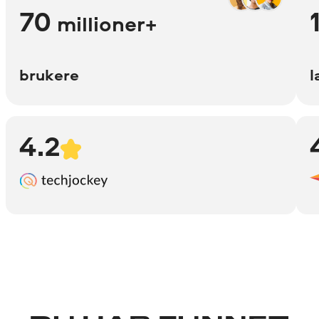
70
millioner+
brukere
l
4.2