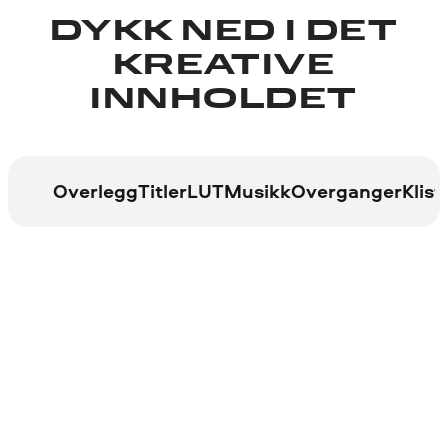
DYKK NED I DET
KREATIVE
INNHOLDET
Overlegg
Titler
LUT
Musikk
Overganger
Klis