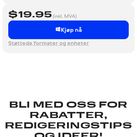
$
19.95
(inkl. MVA)
Kjøp nå
Støttede formater og enheter
BLI MED OSS ​​FOR
RABATTER,
REDIGERINGSTIPS
OG IDEER!