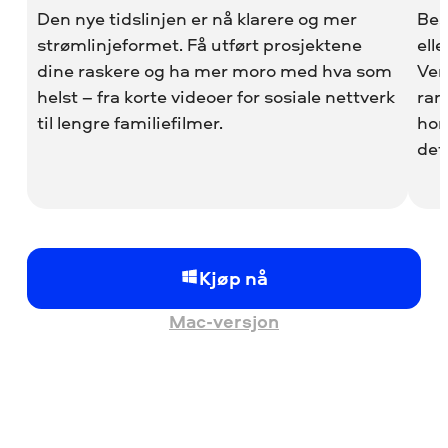
Den nye tidslinjen er nå klarere og mer
Bes
strømlinjeformet. Få utført prosjektene
ell
dine raskere og ha mer moro med hva som
Ver
helst – fra korte videoer for sosiale nettverk
ram
til lengre familiefilmer.
hor
det
Kjøp nå
Mac-versjon