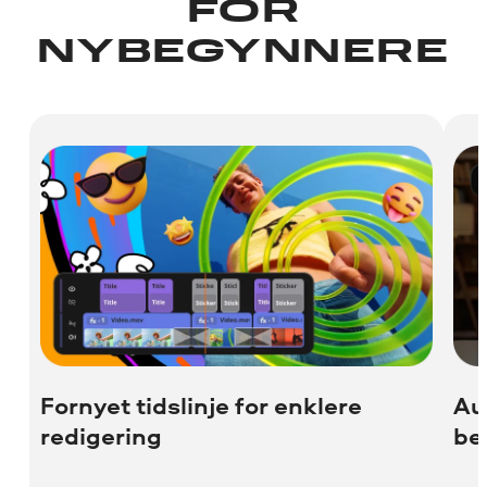
FOR
NYBEGYNNERE
Fornyet tidslinje for enklere
Au
redigering
be