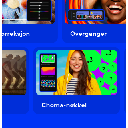
n
Overganger
ilm
Choma-nøkkel