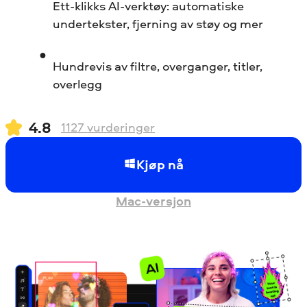
Ett-klikks AI-verktøy: automatiske
undertekster, fjerning av støy og mer
Hundrevis av filtre, overganger, titler,
overlegg
4.8
1127
vurderinger
Kjøp nå
Mac-versjon