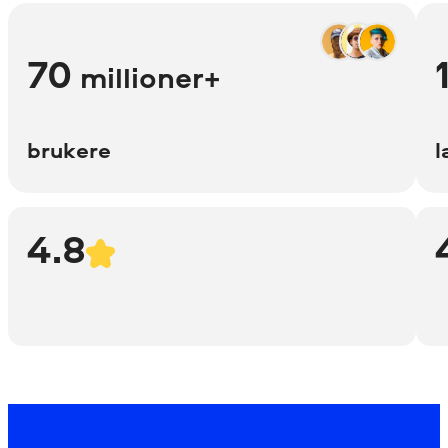
70
millioner+
brukere
l
4.8