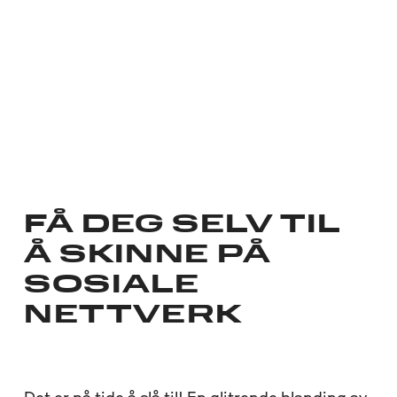
FÅ DEG SELV TIL
Å SKINNE PÅ
SOSIALE
NETTVERK
Det er på tide å slå til! En glitrende blanding av