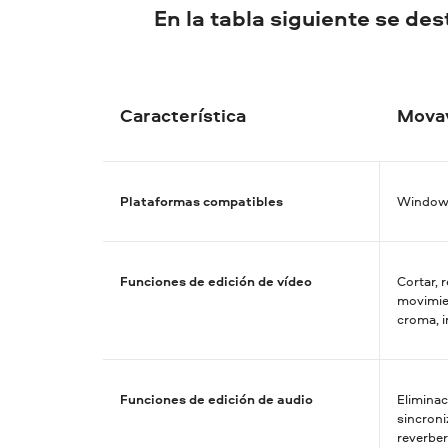
En la tabla siguiente se des
Característica
Movav
Plataformas compatibles
Window
Funciones de edición de vídeo
Cortar, 
movimien
croma, 
Funciones de edición de audio
Eliminac
sincroni
reverber