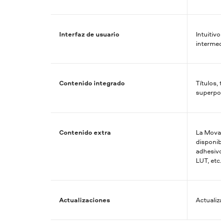
Interfaz de usuario
Intuitiv
interme
Contenido integrado
Títulos,
superpo
Contenido extra
La Movav
disponib
adhesivo
LUT, etc
Actualizaciones
Actualiz