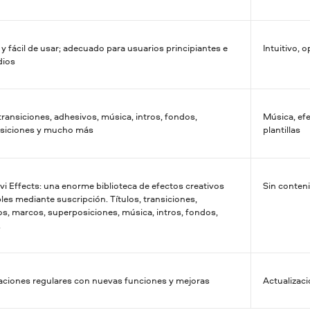
o y fácil de usar; adecuado para usuarios principiantes e
Intuitivo, 
dios
 transiciones, adhesivos, música, intros, fondos,
Música, efe
siciones y mucho más
plantillas
i Effects: una enorme biblioteca de efectos creativos
Sin conten
les mediante suscripción. Títulos, transiciones,
s, marcos, superposiciones, música, intros, fondos,
.
aciones regulares con nuevas funciones y mejoras
Actualizac