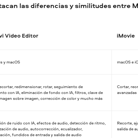
tacan las diferencias y similitudes entre 
i Video Editor
iMovie
s y macOS
macOS e i
recortar, redimensionar, rotar, seguimiento de
Cortar, reor
to con IA, eliminación de fondo con IA, filtros, clave de
avanzadas 
imagen sobre imagen, corrección de color y mucho más
ión de ruido con IA, efectos de audio, detección de ritmo,
Recorte, aj
zación de audio, autocorrección, ecualizador,
salida de a
ación, fundidos de entrada y salida de audio