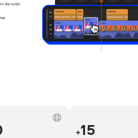
ón de ruido
ltar
0
15
+