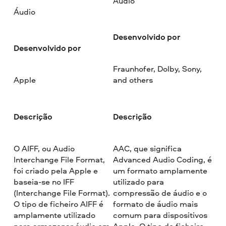
Áudio
Áudio
Desenvolvido por
Desenvolvido por
Fraunhofer, Dolby, Sony,
Apple
and others
Descrição
Descrição
O AIFF, ou Audio
AAC, que significa
Interchange File Format,
Advanced Audio Coding, é
foi criado pela Apple e
um formato amplamente
baseia-se no IFF
utilizado para
(Interchange File Format).
compressão de áudio e o
O tipo de ficheiro AIFF é
formato de áudio mais
amplamente utilizado
comum para dispositivos
para armazenar áudio em
Apple. O tipo de ficheiro