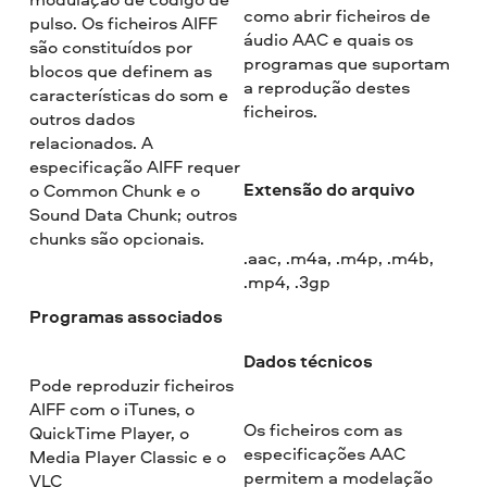
como abrir ficheiros de
pulso. Os ficheiros AIFF
áudio AAC e quais os
são constituídos por
programas que suportam
blocos que definem as
a reprodução destes
características do som e
ficheiros.
outros dados
relacionados. A
especificação AIFF requer
Extensão do arquivo
o Common Chunk e o
Sound Data Chunk; outros
chunks são opcionais.
.aac, .m4a, .m4p, .m4b,
.mp4, .3gp
Programas associados
Dados técnicos
Pode reproduzir ficheiros
AIFF com o iTunes, o
Os ficheiros com as
QuickTime Player, o
especificações AAC
Media Player Classic e o
permitem a modelação
VLC