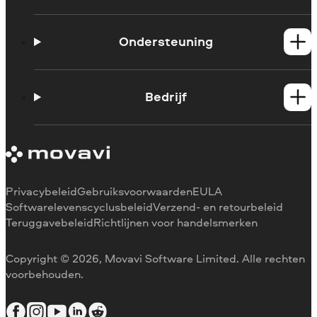
Windows-producten
Mac-producten
Ondersteuning
Handleidingen
Support contacteren
Bedrijf
Systeemvereisten
Beperkingen van de proefversie
Over Movavi
Abonnement annuleren
Ervaringen
Terugbetaling
Mediarecensies
Waarom voor ons kiezen
Privacybeleid
Gebruiksvoorwaarden
EULA
Voor het werk
Softwarelevenscyclusbeleid
Verzend- en retourbeleid
Teruggavebeleid
Richtlijnen voor handelsmerken
Copyright © 2026, Movavi Software Limited. Alle rechten
voorbehouden.