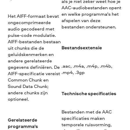
als je niet zeker weet hoe je
AAC-audiobestanden opent
en welke programma's het
Het AIFF-formaat bevat
afspelen van deze
ongecomprimeerde
bestanden ondersteunen.
audio gecodeerd met
pulse-code modulatie.
AIFF-bestanden bestaan
Bestandsextensie
uit chunks die de
geluidskenmerken en
andere gerelateerde
.aac, .m4a, .m4p, .m4b,
gegevens definiëren. De
.mp4, .3gp
AIFF-specificatie vereist
Common Chunk en
Sound Data Chunk;
andere chunks zijn
Technische specificaties
optioneel.
Bestanden met de AAC
specificaties maken
Gerelateerde
temporele ruisvorming,
programma's