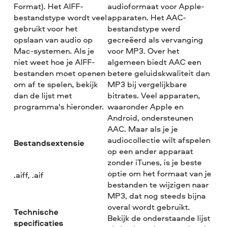
Format). Het AIFF-
audioformaat voor Apple-
bestandstype wordt veel
apparaten. Het AAC-
gebruikt voor het
bestandstype werd
opslaan van audio op
gecreëerd als vervanging
Mac-systemen. Als je
voor MP3. Over het
niet weet hoe je AIFF-
algemeen biedt AAC een
bestanden moet openen
betere geluidskwaliteit dan
om af te spelen, bekijk
MP3 bij vergelijkbare
dan de lijst met
bitrates. Veel apparaten,
programma's hieronder.
waaronder Apple en
Android, ondersteunen
AAC. Maar als je je
audiocollectie wilt afspelen
Bestandsextensie
op een ander apparaat
zonder iTunes, is je beste
optie om het formaat van je
.aiff, .aif
bestanden te wijzigen naar
MP3, dat nog steeds bijna
overal wordt gebruikt.
Technische
Bekijk de onderstaande lijst
specificaties