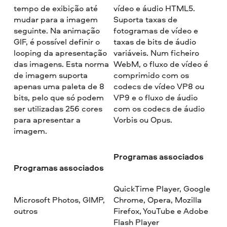
tempo de exibição até
vídeo e áudio HTML5.
mudar para a imagem
Suporta taxas de
seguinte. Na animação
fotogramas de vídeo e
GIF, é possível definir o
taxas de bits de áudio
looping da apresentação
variáveis. Num ficheiro
das imagens. Esta norma
WebM, o fluxo de vídeo é
de imagem suporta
comprimido com os
apenas uma paleta de 8
codecs de vídeo VP8 ou
bits, pelo que só podem
VP9 e o fluxo de áudio
ser utilizadas 256 cores
com os codecs de áudio
para apresentar a
Vorbis ou Opus.
imagem.
Programas associados
Programas associados
QuickTime Player, Google
Microsoft Photos, GIMP,
Chrome, Opera, Mozilla
outros
Firefox, YouTube e Adobe
Flash Player