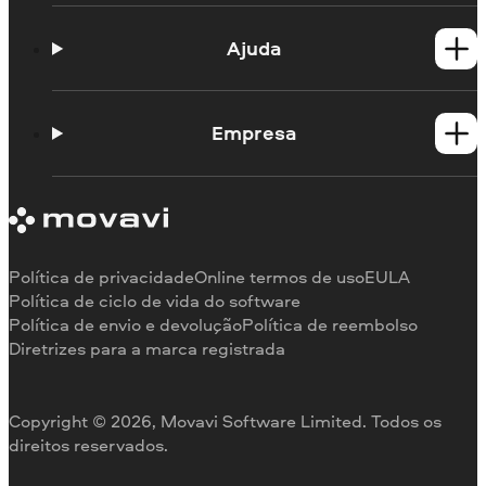
Produtos para Windows
Produtos para Mac
Ajuda
Guias práticos
Portal de aprendizagem
Empresa
Contato do suporte
Requisitos de sistema
Sobre a Movavi
Limitações da versão de teste
Testemunhos
Cancelar assinatura
Comentários na mídia
Reembolso
Por que nos escolher
Política de privacidade
Online termos de uso
EULA
Para o trabalho
Política de ciclo de vida do software
Política de envio e devolução
Política de reembolso
Diretrizes para a marca registrada
Copyright © 2026, Movavi Software Limited. Todos os
direitos reservados.