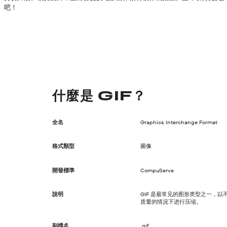
吧！
什麼是 GIF？
全名
Graphics Interchange Format
格式類型
圖像
開發標準
CompuServe
說明
GIF 是最常见的图形类型之一，以
质量的情况下进行压缩。
副檔名
.gif