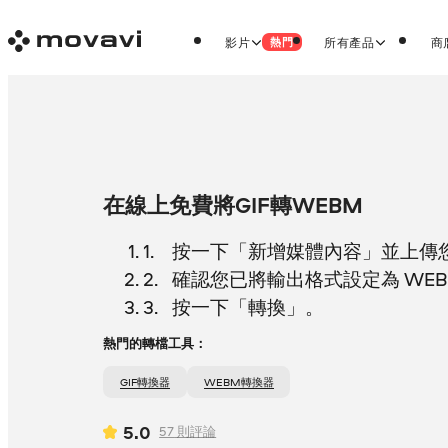
影片
所有產品
商
熱門
在線上免費將GIF轉WEBM
按一下「新增媒體內容」並上傳您的
確認您已將輸出格式設定為 WE
按一下「轉換」。
熱門的轉檔工具：
GIF轉換器
WEBM轉換器
5.0
57
則評論