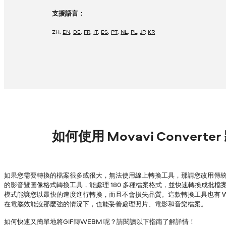
支援語言：
ZH
,
EN
,
DE
,
FR
,
IT
,
ES
,
PT
,
NL
,
PL
,
JP
,
KR
如何使用 Movavi Converte
如果您需要轉換的檔案很多或很大，無法使用線上轉換工具，那請您改用傳統的
的影音暨圖像格式轉換工具，能處理 180 多種檔案格式，並快速轉換成批檔案，
模式能讓您以最快的速度進行轉換，而且不會損失品質。這款轉換工具也有 Wind
在電腦效能沒那麼強的情況下，也能妥善處理照片、電影和音樂檔案。
如何快速又簡單地將GIF轉WEBM 呢？請閱讀以下指南了解詳情！