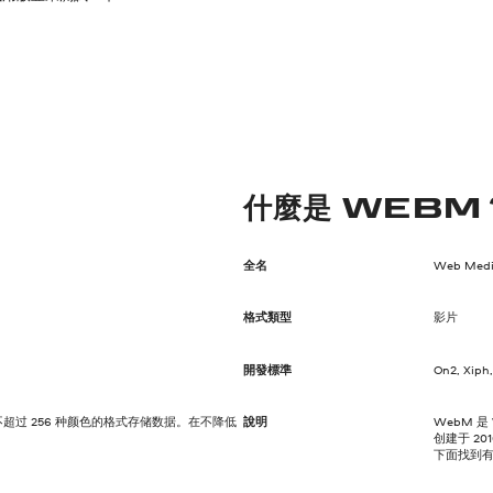
什麼是 WEBM
全名
Web Media
格式類型
影片
開發標準
On2, Xiph
不超过 256 种颜色的格式存储数据。在不降低
說明
WebM 是
创建于 2
下面找到有