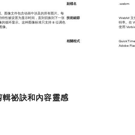
副檔名
.webm
相同。图像文件包含动画中涉及的所有图片。每
的特性被设置为显示时间，直到切换到下一张
技術細節
WebM 
图像的循环显示。这种图像标准只支持 8 位调色
特率。在 
示图像。
使用 Vor
相關程式
QuickTim
Adobe Fla
剪輯祕訣和內容靈感