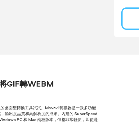
r 將GIF轉WEBM
桌面型轉換工具試試。Movavi 轉換器是一款多功能
輸出度品質和高解析度的成果。內建的 SuperSpeed
ows PC 和 Mac 兩種版本，但都非常輕便，即使是