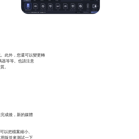
式。此外，您還可以變更轉
轉碼器等等。也請注意
品質。
換完成後，新的媒體
還可以把檔案縮小、
試用版並來測試一下