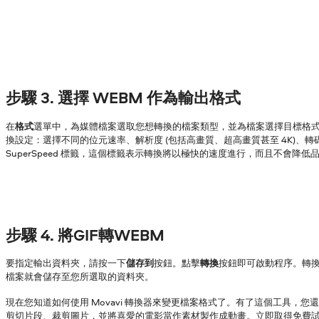
步驟 3. 選擇 WEBM 作為輸出格式
在
格式
選單中，為媒體檔案選取您想轉換的檔案類型，並為檔案選擇目標格
換設定：選擇不同的位元速率、解析度 (包括高畫質、超高畫質甚至 4K)、
SuperSpeed 標籤，這個標籤表示轉換將以極快的速度進行，而且不會降低
步驟 4. 將GIF轉WEBM
要指定輸出資料夾，請按一下
儲存到
按鈕。點擊
轉換
按鈕即可啟動程序。轉
檔案就會儲存至您所選取的資料夾。
現在您知道如何使用 Movavi 轉換器來變更檔案格式了。有了這個工具，您
剪切片段、裁剪圖片，並將喜愛的電影當作素材製作成動畫。立即取得免費