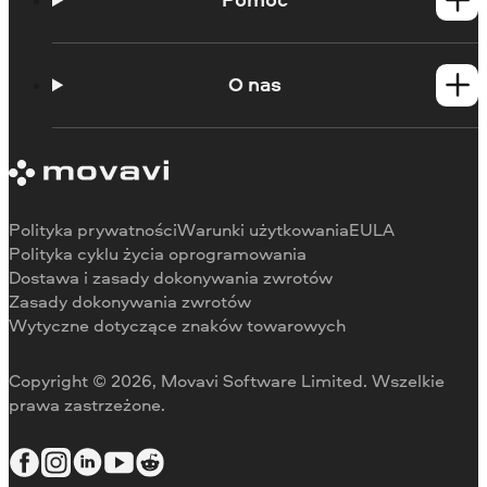
Poradniki
Portal edukacyjny
O nas
Skontaktuj się z centrum wsparcia
Wymagania systemowe
O Movavi
Ograniczenia wersji próbnej
Referencje
Anuluj subskrypcję
Recenzje w mediach
Zwrot środków
Dlaczego warto wybrać nas
Polityka prywatności
Warunki użytkowania
EULA
Do pracy
Polityka cyklu życia oprogramowania
Dostawa i zasady dokonywania zwrotów
Zasady dokonywania zwrotów
Wytyczne dotyczące znaków towarowych
Copyright © 2026, Movavi Software Limited. Wszelkie
prawa zastrzeżone.