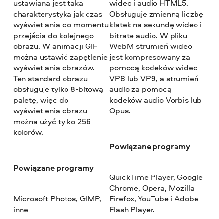
ustawiana jest taka
wideo i audio HTML5.
charakterystyka jak czas
Obsługuje zmienną liczbę
wyświetlania do momentu
klatek na sekundę wideo i
przejścia do kolejnego
bitrate audio. W pliku
obrazu. W animacji GIF
WebM strumień wideo
można ustawić zapętlenie
jest kompresowany za
wyświetlania obrazów.
pomocą kodeków wideo
Ten standard obrazu
VP8 lub VP9, a strumień
obsługuje tylko 8-bitową
audio za pomocą
paletę, więc do
kodeków audio Vorbis lub
wyświetlenia obrazu
Opus.
można użyć tylko 256
kolorów.
Powiązane programy
Powiązane programy
QuickTime Player, Google
Chrome, Opera, Mozilla
Microsoft Photos, GIMP,
Firefox, YouTube i Adobe
inne
Flash Player.