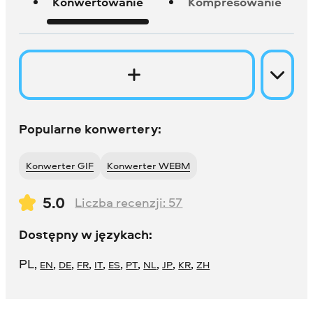
Konwertowanie
Kompresowanie
Popularne konwertery:
Konwerter GIF
Konwerter WEBM
5.0
Liczba recenzji:
57
Dostępny w językach:
PL
,
,
,
,
,
,
,
,
,
,
EN
DE
FR
IT
ES
PT
NL
JP
KR
ZH