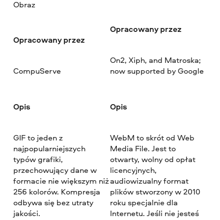
Obraz
Opracowany przez
Opracowany przez
On2, Xiph, and Matroska;
CompuServe
now supported by Google
Opis
Opis
GIF to jeden z
WebM to skrót od Web
najpopularniejszych
Media File. Jest to
typów grafiki,
otwarty, wolny od opłat
przechowujący dane w
licencyjnych,
formacie nie większym niż
audiowizualny format
256 kolorów. Kompresja
plików stworzony w 2010
odbywa się bez utraty
roku specjalnie dla
jakości.
Internetu. Jeśli nie jesteś