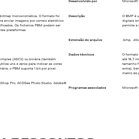
Desenvolvido por
Microsoft
itmap monocromática. O formato foi
Descrição
O BMP é um
a enviar imagens por correio eletrónico
digitais 
ificados. Os ficheiros PBM podem ser
permite a 
ntes plataformas.
Extensão do arquivo
.bmp, .dib,
Dados técnicos
O formato
simples (ASCII) ou binária (também
até 16,7 m
tiliza uns e zeros para indicar as cores
tamanho fi
nária, o PBM suporta 1 bit por pixel.
extra), be
matriz de 
tShop Pro, ACDSee Photo Studio, Adobe®
Programas associados
Microsoft