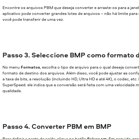
Encontre os arquivos PBM que deseja converter e arraste-os para a jane
aplicativo pode converter grandes lotes de arquivos – não há limite par
você pode transferir de uma vez.
Passo 3. Seleccione BMP como formato d
No menu
Formatos
, escolha o tipo de arquivo para o qual deseja conver
formato de destino dos arquivos. Além disso, você pode ajustar as confi
a taxa de bits, a resolução (incluindo HD, Ultra HD e até 4K), o codec, etc
SuperSpeed: ele indica que a conversão será feita com uma velocidade m
qualidade.
Passo 4. Converter PBM em BMP
Para definir a pasta de saída, clique no botão
Salvar em
. Em seguida, pr