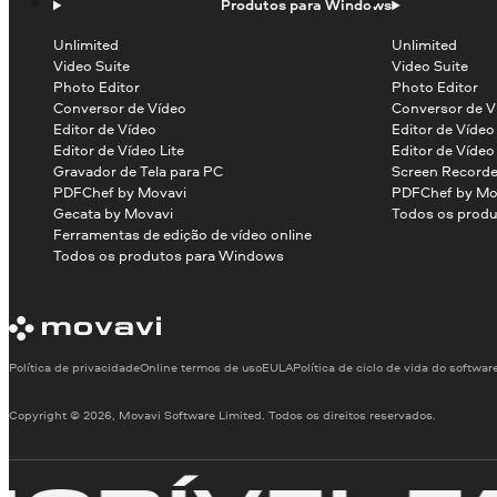
Produtos para Windows
Unlimited
Unlimited
Video Suite
Video Suite
Photo Editor
Photo Editor
Conversor de Vídeo
Conversor de V
Editor de Vídeo
Editor de Víde
Editor de Vídeo Lite
Editor de Vídeo
Gravador de Tela para PC
Screen Recorde
PDFChef by Movavi
PDFChef by Mo
Gecata by Movavi
Todos os produ
Ferramentas de edição de vídeo online
Todos os produtos para Windows
Política de privacidade
Online termos de uso
EULA
Política de ciclo de vida do softwar
Copyright © 2026, Movavi Software Limited. Todos os direitos reservados.