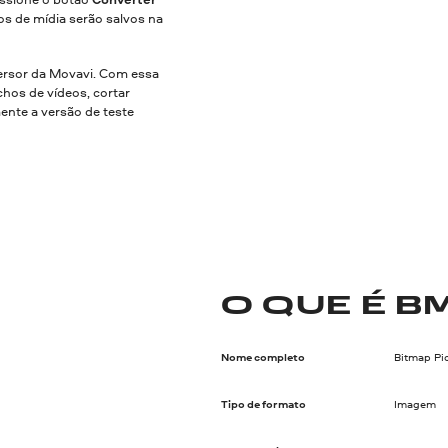
os de mídia serão salvos na
rsor da Movavi. Com essa
hos de vídeos, cortar
mente a versão de teste
O QUE É B
Nome completo
Bitmap Pi
Tipo de formato
Imagem