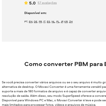
5.0
57
avaliações
Disponível em:
PT
,
EN
,
DE
,
FR
,
IT
,
ES
,
NL
,
PL
,
JP
,
KR
,
ZH
Como converter PBM para 
Se você precisa converter vários arquivos ou se o seu arquivo é muito g
alternativa de desktop. O Movavi Converter é uma ferramenta versátil par
suporte a mais de 180 formatos de arquivo e é capaz de converter arqui
resolução de saída. Além disso, seu modo SuperSpeed oferece a conver
Disponível para Windows PC e Mac, o Movavi Converter é leve e pode
mais limitados para processar fotos, vídeos e arquivos de música.