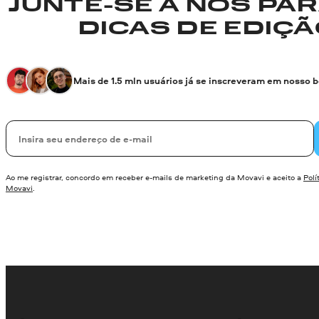
JUNTE-SE A NÓS PA
DICAS DE EDIÇÃO
Mais de 1.5 mln usuários já se inscreveram em nosso 
Seu e-mail
Ao me registrar, concordo em receber e-mails de marketing da Movavi e aceito a
Polí
Movavi
.