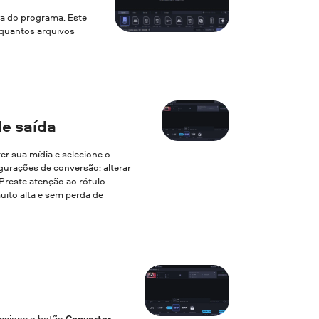
la do programa. Este
a quantos arquivos
e saída
ter sua mídia e selecione o
gurações de conversão: alterar
. Preste atenção ao rótulo
uito alta e sem perda de
essione o botão
Converter