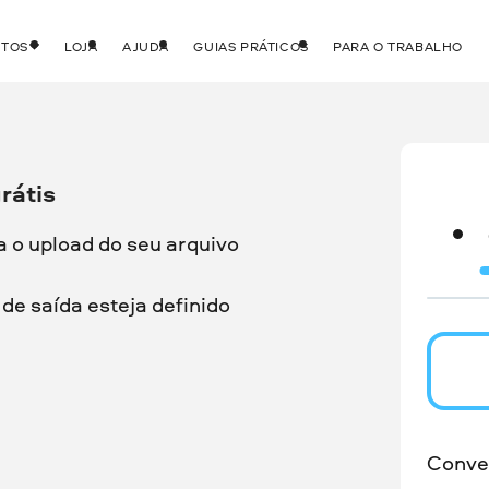
UTOS
LOJA
AJUDA
GUIAS PRÁTICOS
PARA O TRABALHO
rátis
a o upload do seu arquivo
de saída esteja definido
Conve