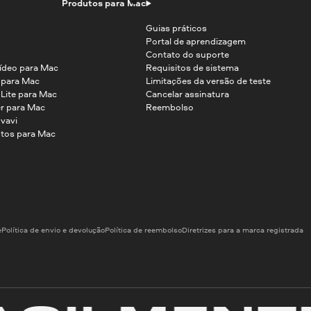
Produtos para Mac
Guias práticos
Portal de aprendizagem
Contato do suporte
ídeo para Mac
Requisitos de sistema
o para Mac
Limitações da versão de teste
 Lite para Mac
Cancelar assinatura
r para Mac
Reembolso
vavi
tos para Mac
e
Política de envio e devolução
Política de reembolso
Diretrizes para a marca registrada