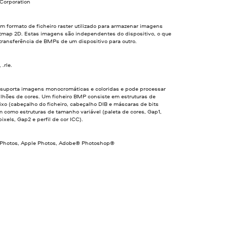
 Corporation
 formato de ficheiro raster utilizado para armazenar imagens
bitmap 2D. Estas imagens são independentes do dispositivo, o que
transferência de BMPs de um dispositivo para outro.
 .rle.
 suporta imagens monocromáticas e coloridas e pode processar
ilhões de cores. Um ficheiro BMP consiste em estruturas de
xo (cabeçalho do ficheiro, cabeçalho DIB e máscaras de bits
m como estruturas de tamanho variável (paleta de cores, Gap1,
pixels, Gap2 e perfil de cor ICC).
 Photos, Apple Photos, Adobe® Photoshop®