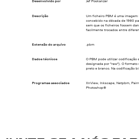
Desenvolvido por
Jef Poskanzer
Descrição
Um ficheiro PBM é uma imagem b
concebido na década de 1980 par
sem que os ficheiros fossem dan
facilmente trocados entre difere
Extensão do arquivo
.pbm
Dados técnicos
O PBM pode utilizar codificação 
designada por "raw"). O formato u
preto e branco. Na codificação bi
Programas associados
XnView, Inkscape, Netpbm, Pain
Photoshop®