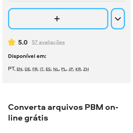
5.0
57
avaliações
Disponível em:
PT
,
,
,
,
,
,
,
,
,
,
EN
DE
FR
IT
ES
NL
PL
JP
KR
ZH
Converta arquivos PBM on-
line grátis