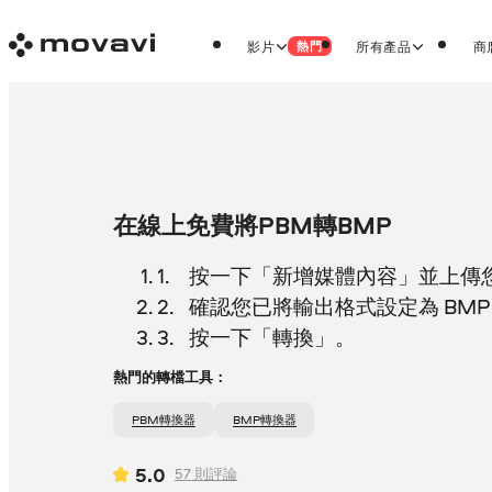
影片
所有產品
商
熱門
在線上免費將PBM轉BMP
按一下「新增媒體內容」並上傳您的
確認您已將輸出格式設定為 BM
按一下「轉換」。
熱門的轉檔工具：
PBM轉換器
BMP轉換器
5.0
57
則評論