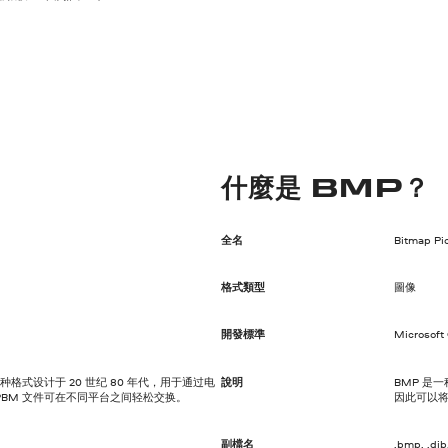
什麼是 BMP？
全名
Bitmap Pi
格式類型
圖像
開發標準
Microsoft
格式设计于 20 世纪 80 年代，用于通过电
說明
BMP 是
BM 文件可在不同平台之间轻松交换。
因此可以将
副檔名
.bmp, .dib,