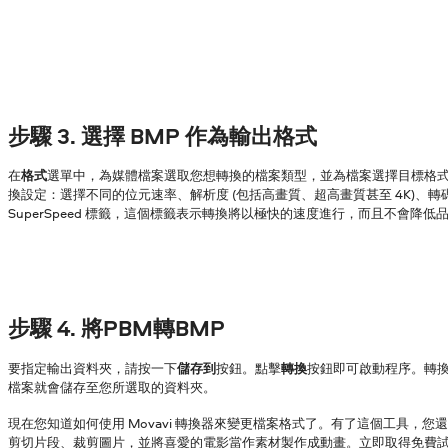
步驟 3. 選擇 BMP 作為輸出格式
在
格式
選單中，為媒體檔案選取您想轉換的檔案類型，並為檔案選擇目標格
換設定：選擇不同的位元速率、解析度 (包括高畫質、超高畫質甚至 4K)、
SuperSpeed 標籤，這個標籤表示轉換將以極快的速度進行，而且不會降低
步驟 4. 將PBM轉BMP
要指定輸出資料夾，請按一下
儲存到
按鈕。點擊
轉換
按鈕即可啟動程序。轉
檔案就會儲存至您所選取的資料夾。
現在您知道如何使用 Movavi 轉換器來變更檔案格式了。有了這個工具，您
剪切片段、裁剪圖片，並將喜愛的電影當作素材製作成動畫。立即取得免費