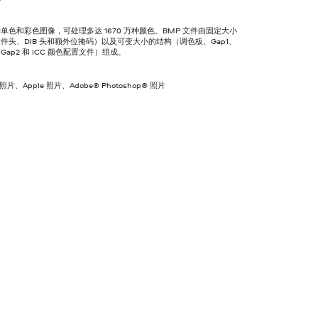
单色和彩色图像，可处理多达 1670 万种颜色。BMP 文件由固定大小
件头、DIB 头和额外位掩码）以及可变大小的结构（调色板、Gap1、
ap2 和 ICC 颜色配置文件）组成。
ft 照片、Apple 照片、Adobe® Photoshop® 照片