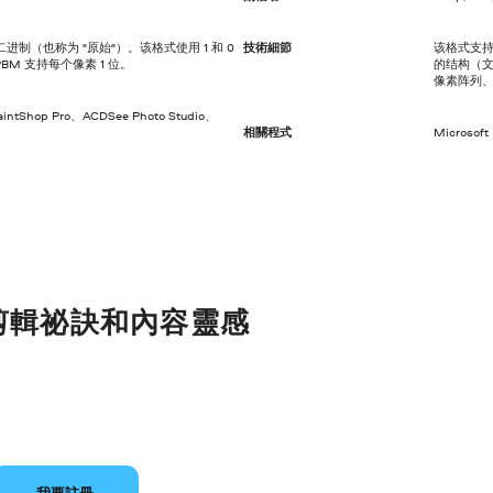
二进制（也称为 "原始"）。该格式使用 1 和 0
技術細節
该格式支持
M 支持每个像素 1 位。
的结构（文
像素阵列、G
ntShop Pro、ACDSee Photo Studio、
相關程式
Microso
剪輯祕訣和內容靈感