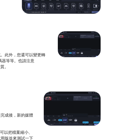
式。此外，您還可以變更轉
轉碼器等等。也請注意
品質。
換完成後，新的媒體
還可以把檔案縮小、
試用版並來測試一下