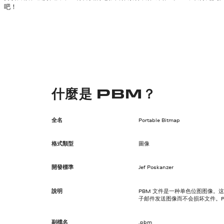
吧！
什麼是 PBM？
全名
Portable Bitmap
格式類型
圖像
開發標準
Jef Poskanzer
說明
PBM 文件是一种单色位图图像。这种
子邮件发送图像而不会损坏文件。P
副檔名
.pbm