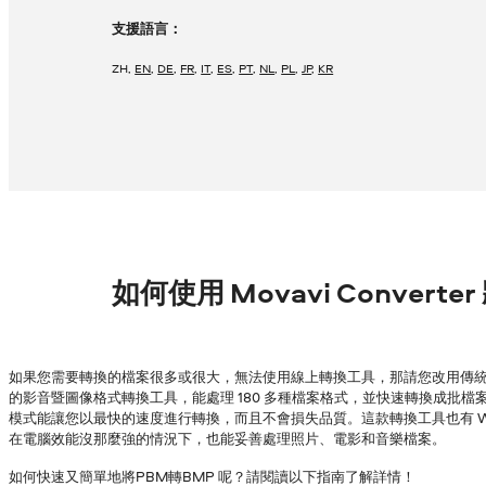
支援語言：
ZH
,
EN
,
DE
,
FR
,
IT
,
ES
,
PT
,
NL
,
PL
,
JP
,
KR
如何使用 Movavi Converte
如果您需要轉換的檔案很多或很大，無法使用線上轉換工具，那請您改用傳統的
的影音暨圖像格式轉換工具，能處理 180 多種檔案格式，並快速轉換成批檔案，
模式能讓您以最快的速度進行轉換，而且不會損失品質。這款轉換工具也有 Wind
在電腦效能沒那麼強的情況下，也能妥善處理照片、電影和音樂檔案。
如何快速又簡單地將PBM轉BMP 呢？請閱讀以下指南了解詳情！