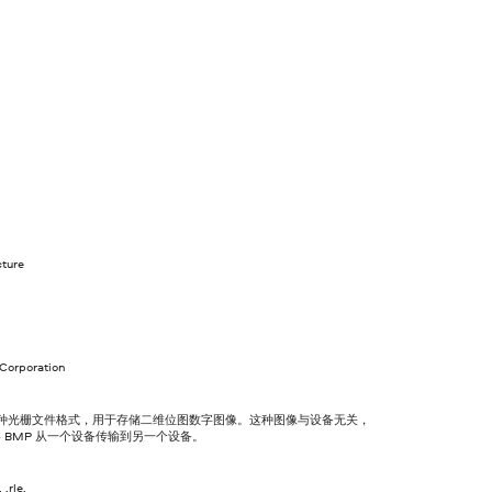
cture
 Corporation
一种光栅文件格式，用于存储二维位图数字图像。这种图像与设备无关，
 BMP 从一个设备传输到另一个设备。
 .rle.