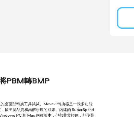
r 將PBM轉BMP
桌面型轉換工具試試。Movavi 轉換器是一款多功能
輸出度品質和高解析度的成果。內建的 SuperSpeed
ows PC 和 Mac 兩種版本，但都非常輕便，即使是