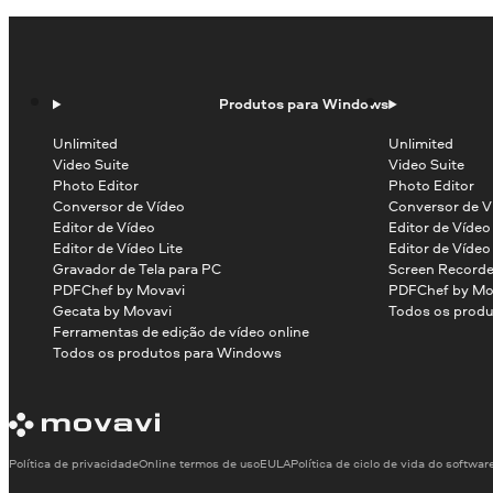
Produtos para Windows
Unlimited
Unlimited
Video Suite
Video Suite
Photo Editor
Photo Editor
Conversor de Vídeo
Conversor de V
Editor de Vídeo
Editor de Víde
Editor de Vídeo Lite
Editor de Vídeo
Gravador de Tela para PC
Screen Recorde
PDFChef by Movavi
PDFChef by Mo
Gecata by Movavi
Todos os produ
Ferramentas de edição de vídeo online
Todos os produtos para Windows
Política de privacidade
Online termos de uso
EULA
Política de ciclo de vida do softwar