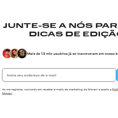
JUNTE-SE A NÓS PA
DICAS DE EDIÇÃO
Mais de 1.5 mln usuários já se inscreveram em nosso 
Seu e-mail
Ao me registrar, concordo em receber e-mails de marketing da Movavi e aceito a
Polí
Movavi
.