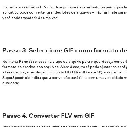
Encontre os arquivos FLV que deseja converter e arraste-os para a janel
aplicativo pode converter grandes lotes de arquivos – não há limite par
você pode transferir de uma vez.
Passo 3. Seleccione GIF como formato de
No menu
Formatos
, escolha o tipo de arquivo para o qual deseja conver
formato de destino dos arquivos. Além disso, você pode ajustar as confi
a taxa de bits, a resolução (incluindo HD, Ultra HD e até 4K), o codec, etc
SuperSpeed: ele indica que a conversão será feita com uma velocidade m
qualidade.
Passo 4. Converter FLV em GIF
Para definir a pasta de saída, clique no botão
Salvar em
. Em seguida, pr