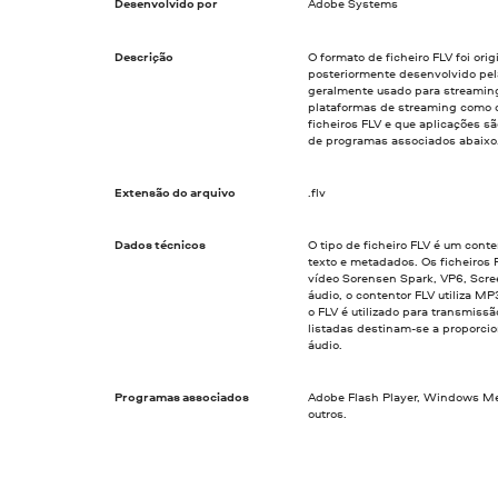
Desenvolvido por
Adobe Systems
Descrição
O formato de ficheiro FLV foi or
posteriormente desenvolvido pel
geralmente usado para streaming
plataformas de streaming como o
ficheiros FLV e que aplicações sã
de programas associados abaixo
Extensão do arquivo
.flv
Dados técnicos
O tipo de ficheiro FLV é um cont
texto e metadados. Os ficheiros
vídeo Sorensen Spark, VP6, Scre
áudio, o contentor FLV utiliza 
o FLV é utilizado para transmiss
listadas destinam-se a proporci
áudio.
Programas associados
Adobe Flash Player, Windows Med
outros.