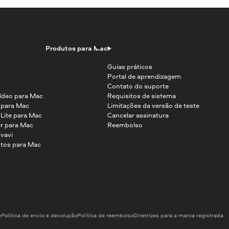
Produtos para Mac
Guias práticos
Portal de aprendizagem
Contato do suporte
ídeo para Mac
Requisitos de sistema
o para Mac
Limitações da versão de teste
 Lite para Mac
Cancelar assinatura
r para Mac
Reembolso
vavi
tos para Mac
e
Política de envio e devolução
Política de reembolso
Diretrizes para a marca registrada