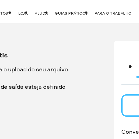
UTOS
LOJA
AJUDA
GUIAS PRÁTICOS
PARA O TRABALHO
tis
a o upload do seu arquivo
de saída esteja definido
Conve