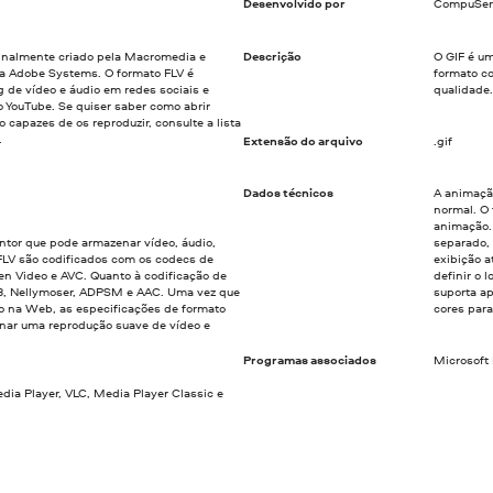
Desenvolvido por
CompuSer
iginalmente criado pela Macromedia e
Descrição
O GIF é u
a Adobe Systems. O formato FLV é
formato c
 de vídeo e áudio em redes sociais e
qualidade
 YouTube. Se quiser saber como abrir
o capazes de os reproduzir, consulte a lista
.
Extensão do arquivo
.gif
Dados técnicos
A animaçã
normal. O
animação.
entor que pode armazenar vídeo, áudio,
separado, 
 FLV são codificados com os codecs de
exibição 
en Video e AVC. Quanto à codificação de
definir o
MP3, Nellymoser, ADPSM e AAC. Uma vez que
suporta ap
ão na Web, as especificações de formato
cores par
onar uma reprodução suave de vídeo e
Programas associados
Microsoft 
ia Player, VLC, Media Player Classic e