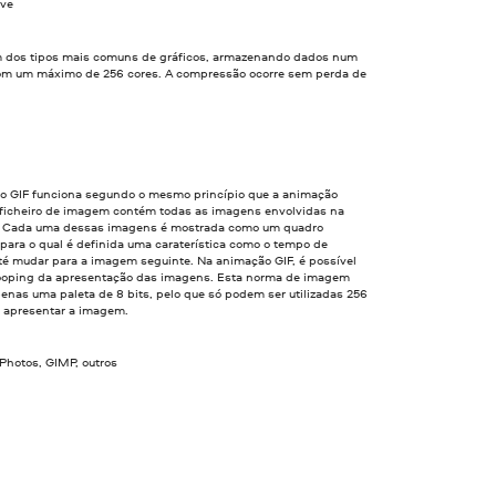
ve
m dos tipos mais comuns de gráficos, armazenando dados num
om um máximo de 256 cores. A compressão ocorre sem perda de
.
o GIF funciona segundo o mesmo princípio que a animação
 ficheiro de imagem contém todas as imagens envolvidas na
 Cada uma dessas imagens é mostrada como um quadro
para o qual é definida uma caraterística como o tempo de
até mudar para a imagem seguinte. Na animação GIF, é possível
 looping da apresentação das imagens. Esta norma de imagem
enas uma paleta de 8 bits, pelo que só podem ser utilizadas 256
a apresentar a imagem.
Photos, GIMP, outros