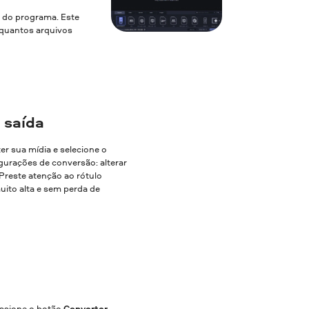
a do programa. Este
a quantos arquivos
 saída
ter sua mídia e selecione o
gurações de conversão: alterar
. Preste atenção ao rótulo
uito alta e sem perda de
essione o botão
Converter