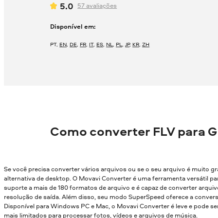
5.0
57
avaliações
Disponível em:
PT
,
EN
,
DE
,
FR
,
IT
,
ES
,
NL
,
PL
,
JP
,
KR
,
ZH
Como converter FLV para G
Se você precisa converter vários arquivos ou se o seu arquivo é muito g
alternativa de desktop. O Movavi Converter é uma ferramenta versátil par
suporte a mais de 180 formatos de arquivo e é capaz de converter arqui
resolução de saída. Além disso, seu modo SuperSpeed oferece a conver
Disponível para Windows PC e Mac, o Movavi Converter é leve e pode
mais limitados para processar fotos, vídeos e arquivos de música.