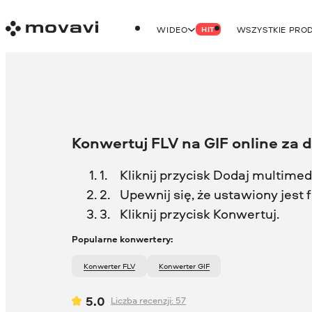
WIDEO
WSZYSTKIE PRO
HIT
Konwertuj FLV na GIF online za
Kliknij przycisk Dodaj multimedia
Upewnij się, że ustawiony jest
Kliknij przycisk Konwertuj.
Popularne konwertery:
Konwerter FLV
Konwerter GIF
5.0
Liczba recenzji:
57