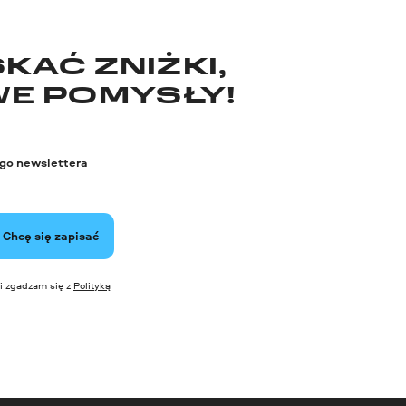
KAĆ ZNIŻKI,
WE POMYSŁY!
ego newslettera
Chcę się zapisać
i zgadzam się z
Polityką