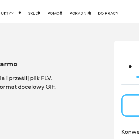
DUKTY
SKLEP
POMOC
PORADNIKI
DO PRACY
 darmo
 i prześlij plik FLV.
 format docelowy GIF.
Konwe