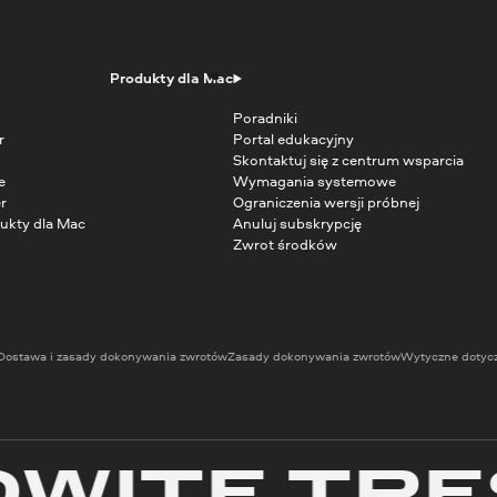
Produkty dla Mac
Poradniki
r
Portal edukacyjny
Skontaktuj się z centrum wsparcia
e
Wymagania systemowe
r
Ograniczenia wersji próbnej
ukty dla Mac
Anuluj subskrypcję
Zwrot środków
Dostawa i zasady dokonywania zwrotów
Zasady dokonywania zwrotów
Wytyczne dotyc
TE TREŚC