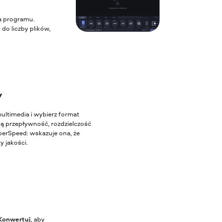
na programu.
o liczby plików,
y
ultimedia i wybierz format
ną przepływność, rozdzielczość
perSpeed: wskazuje ona, że
y jakości.
Konwertuj
, aby