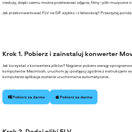
nieduży, dzięki czemu można przetwarzać zdjęcia, filmy i pliki muzyczne
Jak przekonwertować FLV na GIF szybko i z łatwością? Przeczytaj poniżs
Krok 1. Pobierz i zainstaluj konwerter Mo
Jak korzystać z konwertera plików? Najpierw pobierz wersję oprogram
komputerów Macintosh, uruchom ją i postępuj zgodnie z instrukcjami wy
komputerze aplikacja zostanie uruchomiona automatycznie.
Pobierz za darmo
Pobierz za darmo
Krok 2. Dodaj pliki FLV