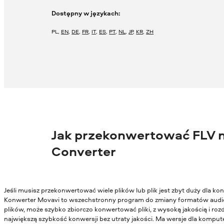
Dostępny w językach:
PL
,
EN
,
DE
,
FR
,
IT
,
ES
,
PT
,
NL
,
JP
,
KR
,
ZH
Jak przekonwertować FLV n
Converter
Jeśli musisz przekonwertować wiele plików lub plik jest zbyt duży dla 
Konwerter Movavi to wszechstronny program do zmiany formatów audio
plików, może szybko zbiorczo konwertować pliki, z wysoką jakością i ro
największą szybkość konwersji bez utraty jakości. Ma wersje dla kompu