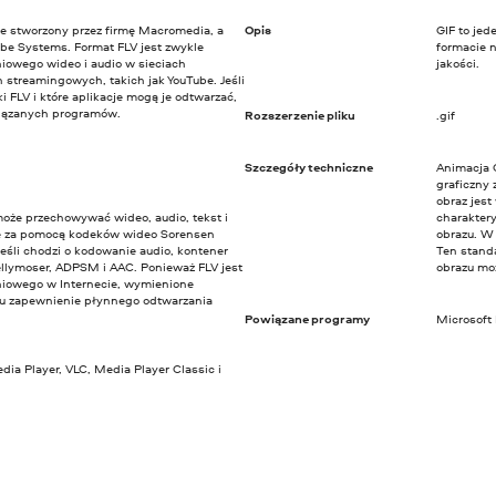
ie stworzony przez firmę Macromedia, a
Opis
GIF to jed
be Systems. Format FLV jest zwykle
formacie 
iowego wideo i audio w sieciach
jakości.
 streamingowych, takich jak YouTube. Jeśli
ki FLV i które aplikacje mogą je odtwarzać,
owiązanych programów.
Rozszerzenie pliku
.gif
Szczegóły techniczne
Animacja G
graficzny 
obraz jest
 może przechowywać wideo, audio, tekst i
charakter
e za pomocą kodeków wideo Sorensen
obrazu. W
Jeśli chodzi o kodowanie audio, kontener
Ten standa
llymoser, ADPSM i AAC. Ponieważ FLV jest
obrazu moż
niowego w Internecie, wymienione
lu zapewnienie płynnego odtwarzania
Powiązane programy
Microsoft
ia Player, VLC, Media Player Classic i