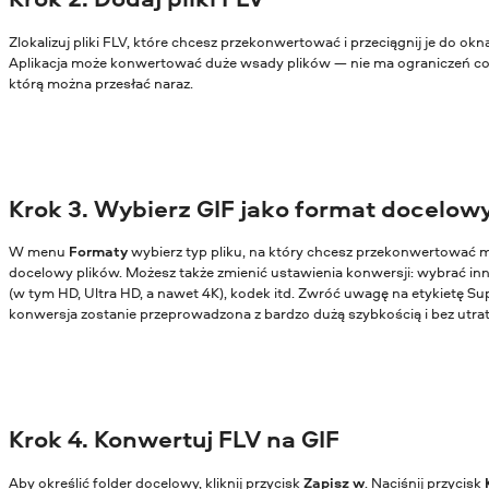
Zlokalizuj pliki FLV, które chcesz przekonwertować i przeciągnij je do ok
Aplikacja może konwertować duże wsady plików — nie ma ograniczeń co d
którą można przesłać naraz.
Krok 3. Wybierz GIF jako format docelow
W menu
Formaty
wybierz typ pliku, na który chcesz przekonwertować m
docelowy plików. Możesz także zmienić ustawienia konwersji: wybrać in
(w tym HD, Ultra HD, a nawet 4K), kodek itd. Zwróć uwagę na etykietę Su
konwersja zostanie przeprowadzona z bardzo dużą szybkością i bez utrat
Krok 4. Konwertuj FLV na GIF
Aby określić folder docelowy, kliknij przycisk
Zapisz w
. Naciśnij przycisk