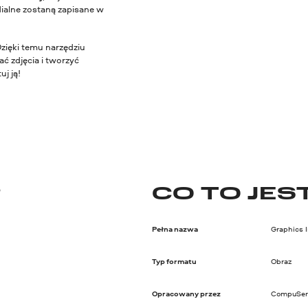
ialne zostaną zapisane w
Dzięki temu narzędziu
ć zdjęcia i tworzyć
j ją!
?
CO TO JEST
Pełna nazwa
Graphics 
Typ formatu
Obraz
Opracowany przez
CompuSer