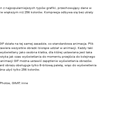
en z najpopularniejszych typów grafiki, przechowujący dane w
nie większym niż 256 kolorów. Kompresja odbywa się bez utraty
IF działa na tej samej zasadzie, co standardowa animacja. Plik
zawiera wszystkie obrazki biorące udział w animacji. Każdy taki
 wyświetlany jako osobna klatka, dla której ustawiana jest taka
ystyka jak czas wyświetlania do momentu przejścia do kolejnego
 animacji GIF można ustawić zapętlenie wyświetlania obrazów.
rd obrazu obsługuje tylko 8-bitową paletę, więc do wyświetlenia
na użyć tylko 256 kolorów.
 Photos, GIMP, inne