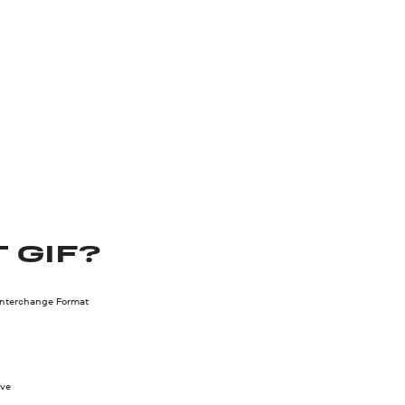
 GIF?
Interchange Format
ve