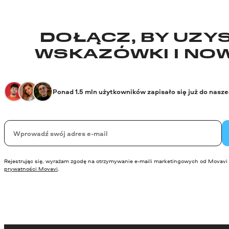
DOŁĄCZ, BY UZYS
WSKAZÓWKI I NO
Ponad 1.5 mln użytkowników zapisało się już do nasz
Twój email
Rejestrując się, wyrażam zgodę na otrzymywanie e-maili marketingowych od Movavi 
prywatności Movavi
.