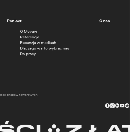
Pomoc
O nas
O Movavi
Referencje
Recenzje w mediach
Dlaczego warto wybrać nas
Do pracy
zące znaków towarowych
I
Z ŁATW