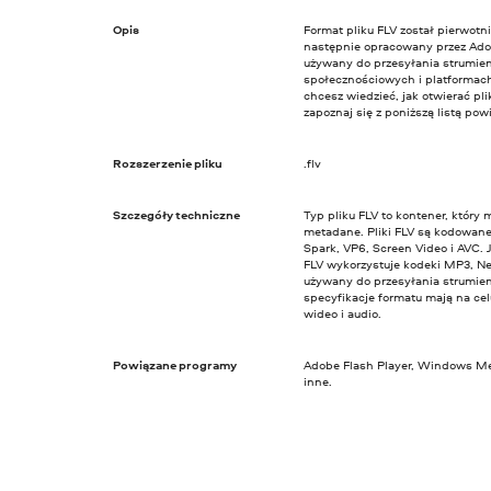
Opis
Format pliku FLV został pierwotn
następnie opracowany przez Ado
używany do przesyłania strumien
społecznościowych i platformach
chcesz wiedzieć, jak otwierać pli
zapoznaj się z poniższą listą p
Rozszerzenie pliku
.flv
Szczegóły techniczne
Typ pliku FLV to kontener, który
metadane. Pliki FLV są kodowan
Spark, VP6, Screen Video i AVC. 
FLV wykorzystuje kodeki MP3, Ne
używany do przesyłania strumie
specyfikacje formatu mają na ce
wideo i audio.
Powiązane programy
Adobe Flash Player, Windows Med
inne.