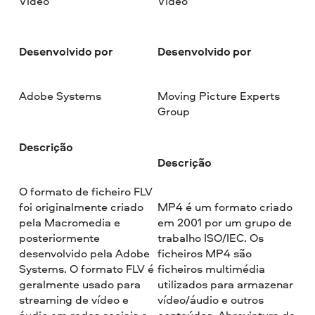
Vídeo
Vídeo
Desenvolvido por
Desenvolvido por
Adobe Systems
Moving Picture Experts
Group
Descrição
Descrição
O formato de ficheiro FLV
foi originalmente criado
MP4 é um formato criado
pela Macromedia e
em 2001 por um grupo de
posteriormente
trabalho ISO/IEC. Os
desenvolvido pela Adobe
ficheiros MP4 são
Systems. O formato FLV é
ficheiros multimédia
geralmente usado para
utilizados para armazenar
streaming de vídeo e
vídeo/áudio e outros
áudio em redes sociais e
conteúdos. Abreviatura de