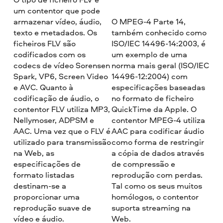
um contentor que pode
armazenar vídeo, áudio,
O MPEG-4 Parte 14,
texto e metadados. Os
também conhecido como
ficheiros FLV são
ISO/IEC 14496-14:2003, é
codificados com os
um exemplo de uma
codecs de vídeo Sorensen
norma mais geral (ISO/IEC
Spark, VP6, Screen Video
14496-12:2004) com
e AVC. Quanto à
especificações baseadas
codificação de áudio, o
no formato de ficheiro
contentor FLV utiliza MP3,
QuickTime da Apple. O
Nellymoser, ADPSM e
contentor MPEG-4 utiliza
AAC. Uma vez que o FLV é
AAC para codificar áudio
utilizado para transmissão
como forma de restringir
na Web, as
a cópia de dados através
especificações de
de compressão e
formato listadas
reprodução com perdas.
destinam-se a
Tal como os seus muitos
proporcionar uma
homólogos, o contentor
reprodução suave de
suporta streaming na
vídeo e áudio.
Web.