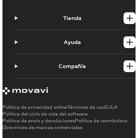
Tienda
Productos para Windows
Productos para Mac
Ayuda
Tutoriales
Portal de aprendizaje
Compañía
Contactar con asistencia
Requisitos del sistema
Información sobre Movavi
Limitaciones de la versión de prueba
Testimonios
Cancelar suscripción
Reseñas en los medios
Reembolso
Por qué elegirnos
Política de privacidad online
Términos de uso
EULA
Para el trabajo
Política del ciclo de vida del software
Política de envío y devoluciones
Política de reembolsos
Directrices de marcas comerciales