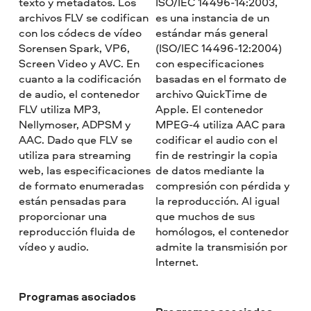
texto y metadatos. Los
ISO/IEC 14496-14:2003,
archivos FLV se codifican
es una instancia de un
con los códecs de vídeo
estándar más general
Sorensen Spark, VP6,
(ISO/IEC 14496-12:2004)
Screen Video y AVC. En
con especificaciones
cuanto a la codificación
basadas en el formato de
de audio, el contenedor
archivo QuickTime de
FLV utiliza MP3,
Apple. El contenedor
Nellymoser, ADPSM y
MPEG-4 utiliza AAC para
AAC. Dado que FLV se
codificar el audio con el
utiliza para streaming
fin de restringir la copia
web, las especificaciones
de datos mediante la
de formato enumeradas
compresión con pérdida y
están pensadas para
la reproducción. Al igual
proporcionar una
que muchos de sus
reproducción fluida de
homólogos, el contenedor
vídeo y audio.
admite la transmisión por
Internet.
Programas asociados