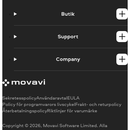
Butik
Windows-produkter
Mac-produkter
Support
Kontaktstöd
Systemkrav
Company
Begränsningar i testversionen
Avbryt prenumeration
Om Movavi
Återbetalning
Omdömen
Mediarecensioner
Varför välja oss
Sekretesspolicy
Användaravtal
EULA
Policy för programvarors livscykel
Frakt- och returpolicy
Återbetalningspolicy
Riktlinjer för varumärke
Copyright © 2026, Movavi Software Limited. Alla