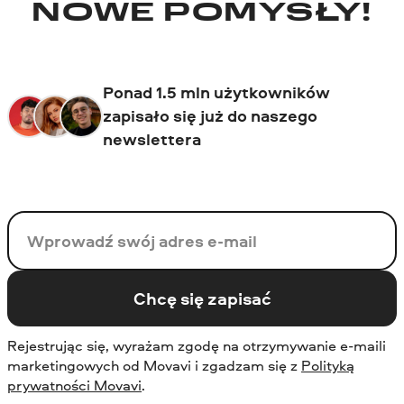
NOWE POMYSŁY!
Ponad 1.5 mln użytkowników
zapisało się już do naszego
newslettera
Twój email
Chcę się zapisać
Rejestrując się, wyrażam zgodę na otrzymywanie e-maili
marketingowych od Movavi i zgadzam się z
Polityką
prywatności Movavi
.