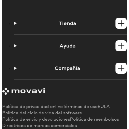
Tienda
Productos para Windows
Productos para Mac
Ayuda
Tutoriales
Portal de aprendizaje
Compañía
Contactar con asistencia
Requisitos del sistema
Información sobre Movavi
Limitaciones de la versión de prueba
Testimonios
Cancelar suscripción
Reseñas en los medios
Reembolso
Por qué elegirnos
Política de privacidad online
Términos de uso
EULA
Para el trabajo
Política del ciclo de vida del software
Política de envío y devoluciones
Política de reembolsos
Directrices de marcas comerciales