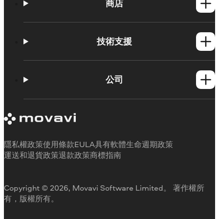
商店
Windows產品
Mac產品
技術支援
操作方法
學習平台
公司
Movavi 產品系統需求
試用版限制
關於 Movavi
取消訂閱
客戶評價
聯絡支援人員
媒體評論
退款
為何要選擇我們
隱私權政策
使用條款
EULA
具有軟體生命週期政策
工作用
運送和退貨政策
退款政策
商標指南
Copyright © 2026, Movavi Software Limited。 著作權所
有，版權所有。