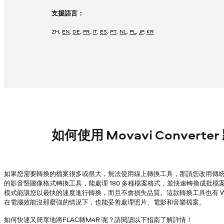
支援語言：
ZH
,
EN
,
DE
,
FR
,
IT
,
ES
,
PT
,
NL
,
PL
,
JP
,
KR
如何使用 Movavi Converte
如果您需要轉換的檔案很多或很大，無法使用線上轉換工具，那請您改用傳統的
的影音暨圖像格式轉換工具，能處理 180 多種檔案格式，並快速轉換成批檔案，
模式能讓您以最快的速度進行轉換，而且不會損失品質。這款轉換工具也有 Wind
在電腦效能沒那麼強的情況下，也能妥善處理照片、電影和音樂檔案。
如何快速又簡單地將FLAC轉M4R 呢？請閱讀以下指南了解詳情！