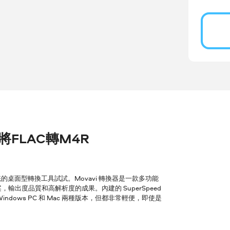
r 將FLAC轉M4R
桌面型轉換工具試試。Movavi 轉換器是一款多功能
輸出度品質和高解析度的成果。內建的 SuperSpeed
ows PC 和 Mac 兩種版本，但都非常輕便，即使是