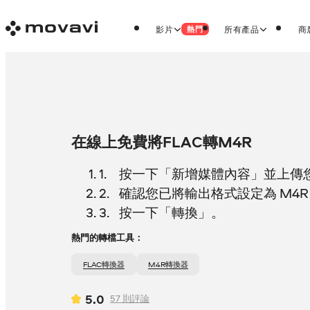
影片
所有產品
商
熱門
在線上免費將FLAC轉M4R
按一下「新增媒體內容」並上傳您的
確認您已將輸出格式設定為 M4R
按一下「轉換」。
熱門的轉檔工具：
FLAC轉換器
M4R轉換器
5.0
57
則評論