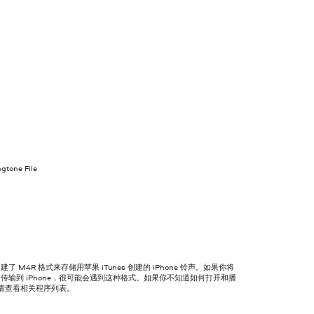
gtone File
了 M4R 格式来存储用苹果 iTunes 创建的 iPhone 铃声。如果你将
传输到 iPhone，很可能会遇到这种格式。如果你不知道如何打开和播
，请查看相关程序列表。