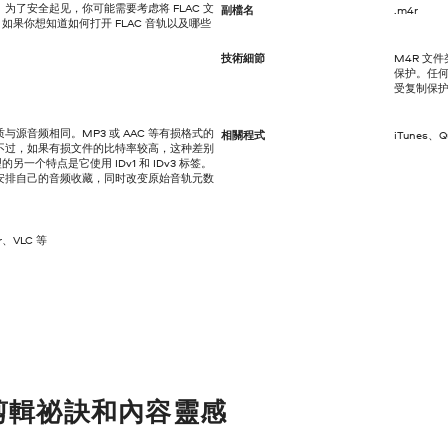
为了安全起见，你可能需要考虑将 FLAC 文
副檔名
.m4r
。如果你想知道如何打开 FLAC 音轨以及哪些
技術細節
M4R 文
保护。任何
受复制保
质与源音频相同。MP3 或 AAC 等有损格式的
相關程式
iTunes、
不过，如果有损文件的比特率较高，这种差别
另一个特点是它使用 IDv1 和 IDv3 标签。
安排自己的音频收藏，同时改变原始音轨元数
r、VLC 等
剪輯祕訣和內容靈感