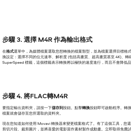
步驟 3. 選擇 M4R 作為輸出格式
在
格式
選單中，為媒體檔案選取您想轉換的檔案類型，並為檔案選擇目標格
換設定：選擇不同的位元速率、解析度 (包括高畫質、超高畫質甚至 4K)、
SuperSpeed 標籤，這個標籤表示轉換將以極快的速度進行，而且不會降低
步驟 4. 將FLAC轉M4R
要指定輸出資料夾，請按一下
儲存到
按鈕。點擊
轉換
按鈕即可啟動程序。轉
檔案就會儲存至您所選取的資料夾。
現在您知道如何使用 Movavi 轉換器來變更檔案格式了。有了這個工具，您
剪切片段、裁剪圖片，並將喜愛的電影當作素材製作成動畫。立即取得免費