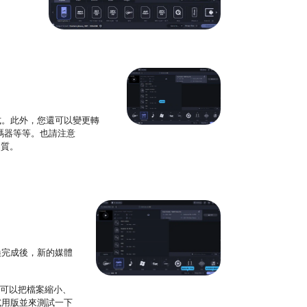
式。此外，您還可以變更轉
轉碼器等等。也請注意
品質。
換完成後，新的媒體
還可以把檔案縮小、
試用版並來測試一下