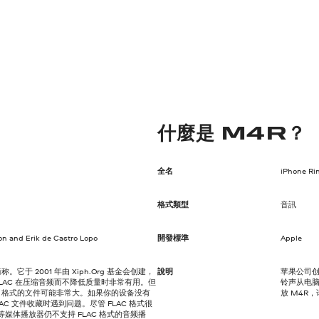
什麼是 M4R？
全名
iPhone Rin
格式類型
音訊
on and Erik de Castro Lopo
開發標準
Apple
它于 2001 年由 Xiph.Org 基金会创建，
說明
苹果公司创建
。FLAC 在压缩音频而不降低质量时非常有用。但
铃声从电脑
C 格式的文件可能非常大。如果你的设备没有
放 M4R
C 文件收藏时遇到问题。尽管 FLAC 格式很
ime 等媒体播放器仍不支持 FLAC 格式的音频播