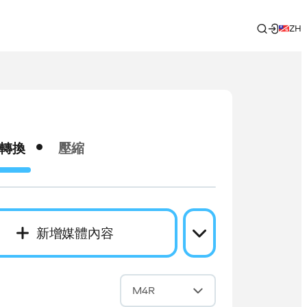
ZH
轉換
壓縮
新增媒體內容
成
M4R