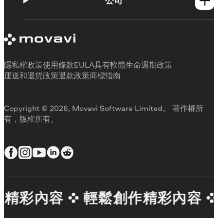
公司
Movavi 產品系統需求
試用版限制
關於 Movavi
取消訂閱
客戶評價
聯絡支援人員
媒體評論
退款
為何要選擇我們
隱私權政策
使用條款
EULA
具有軟體生命週期政策
工作用
運送和退貨政策
退款政策
商標指南
Copyright © 2026, Movavi Software Limited。 著作權所
有，版權所有。
精彩內容
輕鬆創作精彩內容