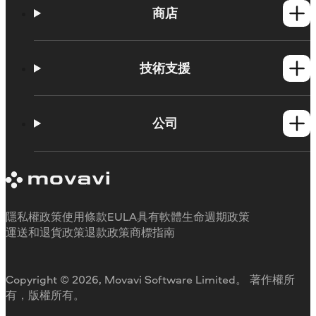
商店
Windows產品
Mac產品
技術支援
操作方法
學習平台
公司
Movavi 產品系統需求
試用版限制
關於 Movavi
取消訂閱
客戶評價
聯絡支援人員
媒體評論
退款
為何要選擇我們
隱私權政策
使用條款
EULA
具有軟體生命週期政策
工作用
運送和退貨政策
退款政策
商標指南
Copyright © 2026, Movavi Software Limited。 著作權所
有，版權所有。