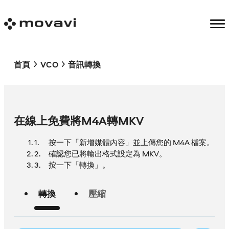
首頁
VCO
音訊轉換
在線上免費將M4A轉MKV
按一下「新增媒體內容」並上傳您的 M4A 檔案。
確認您已將輸出格式設定為 MKV。
按一下「轉換」。
轉換
壓縮