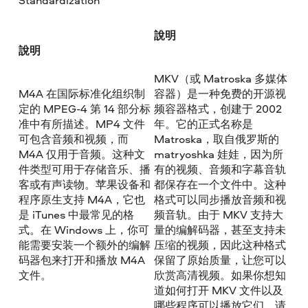
Standardization
說明
說明
MKV（或 Matroska 多媒体
M4A 在国际标准化组织制
容器）是一种免费的开源视
定的 MPEG-4 第 14 部分标
频容器格式，创建于 2002
准中有所描述。MP4 文件
年。它的正式名称是
可包含音频和视频，而
Matroska，取自俄罗斯的
M4A 仅用于音频。这种文
matryoshka 娃娃，因为所
件类型可用于存储音乐、播
有的视频、音频和字幕音轨
客或有声读物。苹果设备和
都保存在一个文件中。这种
程序原生支持 M4A，它也
格式可以同步播放音频和视
是 iTunes 中最常见的格
频音轨。由于 MKV 支持大
式。在 Windows 上，你可
量的编解码器，甚至支持未
能需要安装一个额外的编解
压缩的视频，因此这种格式
码器包来打开和播放 M4A
保留了原始质量，让您可以
文件。
欣赏高清视频。如果你想知
道如何打开 MKV 文件以及
哪些程序可以播放它们，请