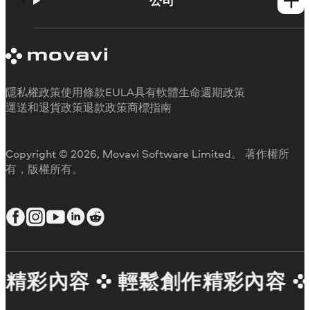
公司
Movavi 產品系統需求
試用版限制
關於 Movavi
取消訂閱
客戶評價
聯絡支援人員
媒體評論
退款
為何要選擇我們
隱私權政策
使用條款
EULA
具有軟體生命週期政策
工作用
運送和退貨政策
退款政策
商標指南
Copyright © 2026, Movavi Software Limited。 著作權所
有，版權所有。
精彩內容
輕鬆創作精彩內容