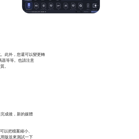
式。此外，您還可以變更轉
轉碼器等等。也請注意
品質。
換完成後，新的媒體
還可以把檔案縮小、
試用版並來測試一下