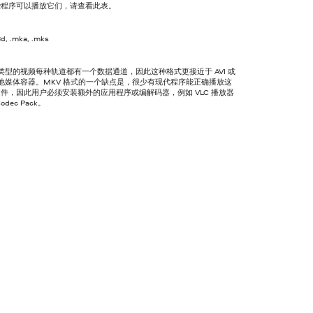
些程序可以播放它们，请查看此表。
3d, .mka, .mks
件类型的视频每种轨道都有一个数据通道，因此这种格式更接近于 AVI 或
其他媒体容器。MKV 格式的一个缺点是，很少有现代程序能正确播放这
件，因此用户必须安装额外的应用程序或编解码器，例如 VLC 播放器
Codec Pack。