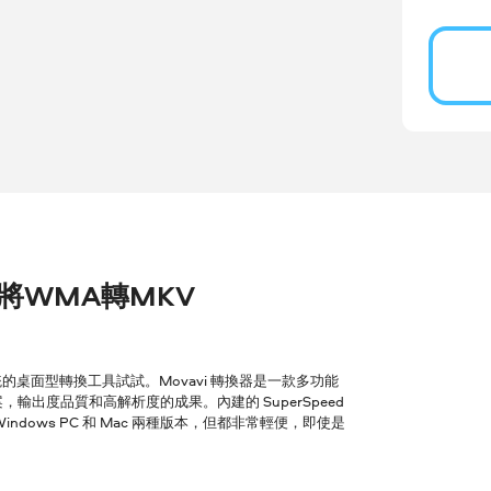
er 將WMA轉MKV
桌面型轉換工具試試。Movavi 轉換器是一款多功能
輸出度品質和高解析度的成果。內建的 SuperSpeed
ows PC 和 Mac 兩種版本，但都非常輕便，即使是