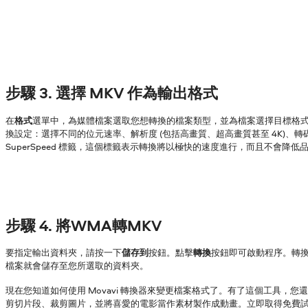
步驟 3. 選擇 MKV 作為輸出格式
在
格式
選單中，為媒體檔案選取您想轉換的檔案類型，並為檔案選擇目標格
換設定：選擇不同的位元速率、解析度 (包括高畫質、超高畫質甚至 4K)、
SuperSpeed 標籤，這個標籤表示轉換將以極快的速度進行，而且不會降低
步驟 4. 將WMA轉MKV
要指定輸出資料夾，請按一下
儲存到
按鈕。點擊
轉換
按鈕即可啟動程序。轉
檔案就會儲存至您所選取的資料夾。
現在您知道如何使用 Movavi 轉換器來變更檔案格式了。有了這個工具，您
剪切片段、裁剪圖片，並將喜愛的電影當作素材製作成動畫。立即取得免費