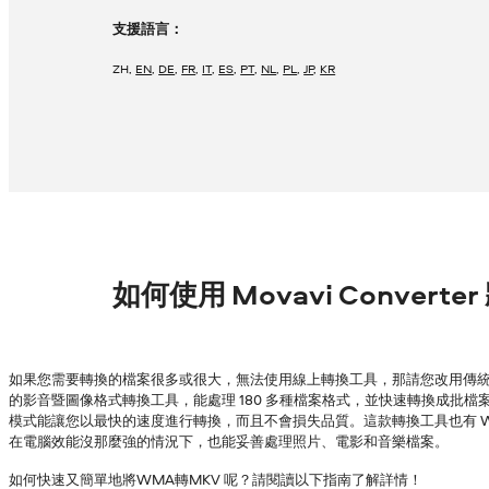
支援語言：
ZH
,
EN
,
DE
,
FR
,
IT
,
ES
,
PT
,
NL
,
PL
,
JP
,
KR
如何使用 Movavi Convert
如果您需要轉換的檔案很多或很大，無法使用線上轉換工具，那請您改用傳統的
的影音暨圖像格式轉換工具，能處理 180 多種檔案格式，並快速轉換成批檔案，
模式能讓您以最快的速度進行轉換，而且不會損失品質。這款轉換工具也有 Wind
在電腦效能沒那麼強的情況下，也能妥善處理照片、電影和音樂檔案。
如何快速又簡單地將WMA轉MKV 呢？請閱讀以下指南了解詳情！