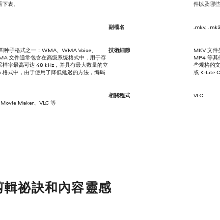
看下表。
件以及哪
副檔名
.mkv, .mk
种子格式之一：WMA、WMA Voice、
技術細節
MKV 文
Pro。WMA 文件通常包含在高级系统格式中，用于存
MP4 等
样率最高可达 48 kHz，并具有最大数量的立
些规格的文
WMA 格式中，由于使用了降低延迟的方法，编码
或 K-Lite 
相關程式
VLC
ovie Maker、VLC 等
剪輯祕訣和內容靈感