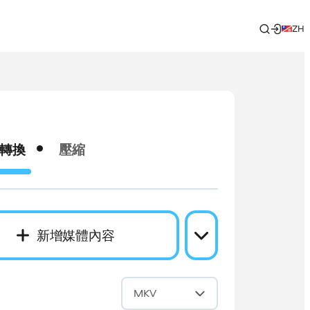
ZH
轉換
壓縮
新增媒體內容
成
MKV