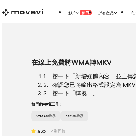
影片
所有產品
商
熱門
在線上免費將WMA轉MKV
按一下「新增媒體內容」並上傳您
確認您已將輸出格式設定為 MK
按一下「轉換」。
熱門的轉檔工具：
WMA轉換器
MKV轉換器
5.0
57
則評論