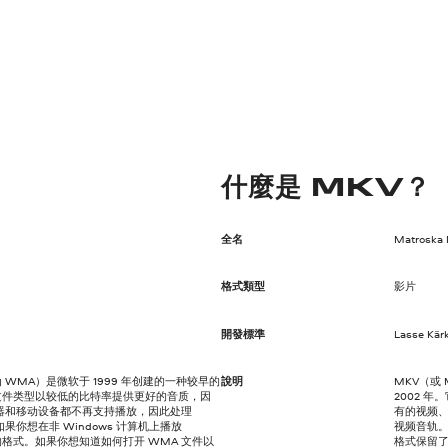
什麼是 MKV？
全名
Matroska 
格式類型
影片
開發標準
Lasse Kär
常称为 WMA）是微软于 1999 年创建的一种较早的
說明
MKV（或
 文件类型以较低的比特率提供更好的音质，因
2002 年
器和移动设备都不再支持播放，因此处理
有的视频
果你想在非 Windows 计算机上播放
视频音轨。
格式。如果你想知道如何打开 WMA 文件以
格式保留了