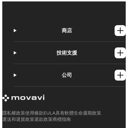
商店
Windows產品
Mac產品
技術支援
操作方法
學習平台
公司
Movavi 產品系統需求
試用版限制
關於 Movavi
取消訂閱
客戶評價
聯絡支援人員
媒體評論
退款
為何要選擇我們
隱私權政策
使用條款
EULA
具有軟體生命週期政策
工作用
運送和退貨政策
退款政策
商標指南