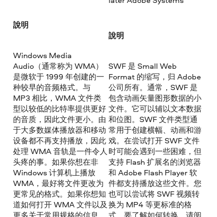
later Adobe Systems
說明
說明
Windows Media
Audio（通常称为 WMA）
SWF 是 Small Web
是微软于 1999 年创建的一
Format 的缩写，归 Adobe
种较早的音频格式。与
公司所有。通常，SWF 是
MP3 相比，WMA 文件类
包含动画矢量图形数据的小
型以较低的比特率提供更好
文件。它可以辅以文本数据
的音质，因此文件更小。由
和位图。SWF 文件类型通
于大多数媒体播放器和移动
常用于创建横幅、动画和游
设备都不再支持播放，因此
戏。在尝试打开 SWF 文件
处理 WMA 音轨是一件令人
时可能会遇到一些困难，但
头疼的事。如果你想在非
支持 Flash 扩展名的浏览器
Windows 计算机上播放
和 Adobe Flash Player 软
WMA，最好将文件更改为
件都支持播放这些文件。您
更常见的格式。如果你想知
也可以尝试将 SWF 视频转
道如何打开 WMA 文件以及
换为 MP4 等更标准的格
更多关于常用规格的信息，
式。要了解如何转换，请阅