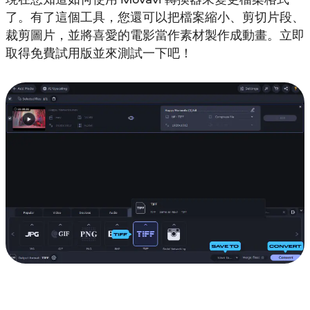
了。有了這個工具，您還可以把檔案縮小、剪切片段、
裁剪圖片，並將喜愛的電影當作素材製作成動畫。立即
取得免費試用版並來測試一下吧！