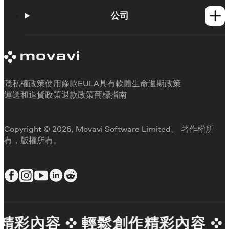
操作方法
學習平台
公司
Movavi 產品系統需求
試用版限制
關於 Movavi
取消訂閱
客戶評價
聯絡支援人員
媒體評論
退款
為何要選擇我們
隱私權政策
使用條款
EULA
具有軟體生命週期政策
工作用
運送和退貨政策
退款政策
商標指南
Copyright © 2026, Movavi Software Limited。 著作權所
有，版權所有。
精彩內容
輕鬆創作精彩內容