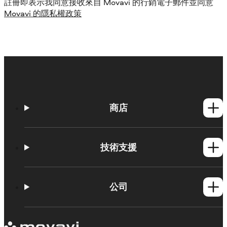
註冊即表示我同意接收來自 Movavi 的行銷電子郵件並同意
Movavi 的隱私權政策
商店
Windows產品
Mac產品
技術支援
操作方法
學習平台
公司
Movavi 產品系統需求
試用版限制
關於 Movavi
取消訂閱
客戶評價