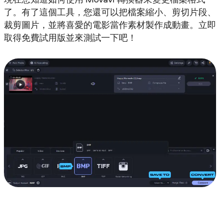
了。有了這個工具，您還可以把檔案縮小、剪切片段、
裁剪圖片，並將喜愛的電影當作素材製作成動畫。立即
取得免費試用版並來測試一下吧！