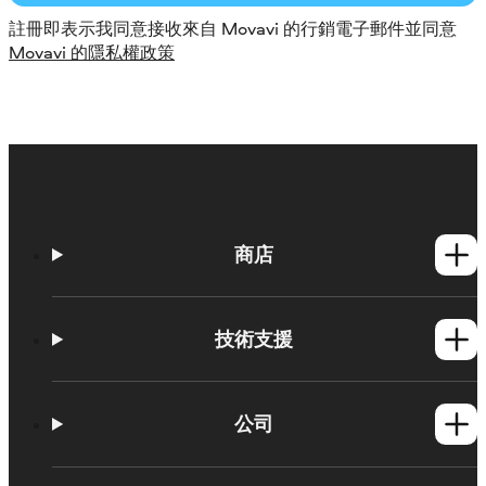
註冊即表示我同意接收來自 Movavi 的行銷電子郵件並同意
Movavi 的隱私權政策
商店
Windows產品
Mac產品
技術支援
操作方法
學習平台
公司
Movavi 產品系統需求
試用版限制
關於 Movavi