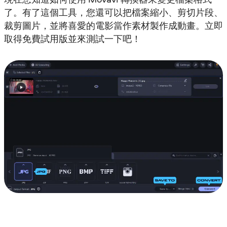
了。有了這個工具，您還可以把檔案縮小、剪切片段、
裁剪圖片，並將喜愛的電影當作素材製作成動畫。立即
取得免費試用版並來測試一下吧！