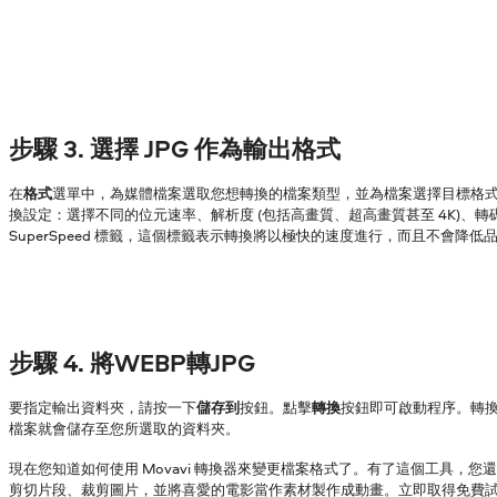
步驟 3. 選擇 JPG 作為輸出格式
在
格式
選單中，為媒體檔案選取您想轉換的檔案類型，並為檔案選擇目標格
換設定：選擇不同的位元速率、解析度 (包括高畫質、超高畫質甚至 4K)、
SuperSpeed 標籤，這個標籤表示轉換將以極快的速度進行，而且不會降低
步驟 4. 將WEBP轉JPG
要指定輸出資料夾，請按一下
儲存到
按鈕。點擊
轉換
按鈕即可啟動程序。轉
檔案就會儲存至您所選取的資料夾。
現在您知道如何使用 Movavi 轉換器來變更檔案格式了。有了這個工具，您
剪切片段、裁剪圖片，並將喜愛的電影當作素材製作成動畫。立即取得免費