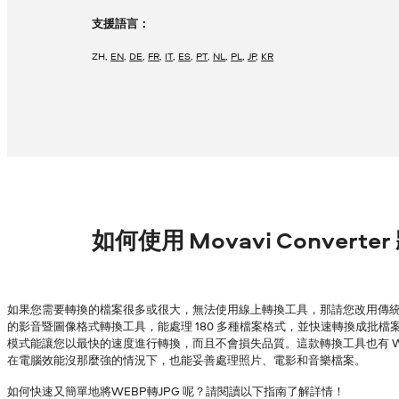
支援語言：
ZH
,
EN
,
DE
,
FR
,
IT
,
ES
,
PT
,
NL
,
PL
,
JP
,
KR
如何使用 Movavi Converte
如果您需要轉換的檔案很多或很大，無法使用線上轉換工具，那請您改用傳統的
的影音暨圖像格式轉換工具，能處理 180 多種檔案格式，並快速轉換成批檔案，
模式能讓您以最快的速度進行轉換，而且不會損失品質。這款轉換工具也有 Wind
在電腦效能沒那麼強的情況下，也能妥善處理照片、電影和音樂檔案。
如何快速又簡單地將WEBP轉JPG 呢？請閱讀以下指南了解詳情！