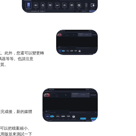
式。此外，您還可以變更轉
轉碼器等等。也請注意
品質。
換完成後，新的媒體
還可以把檔案縮小、
試用版並來測試一下