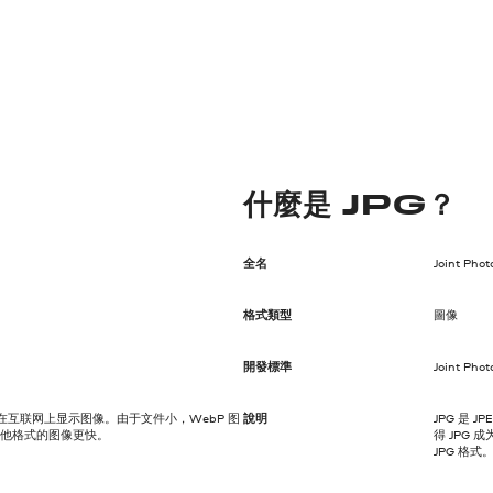
什麼是 JPG？
全名
Joint Pho
格式類型
圖像
開發標準
Joint Pho
在互联网上显示图像。由于文件小，WebP 图
說明
JPG 是
等其他格式的图像更快。
得 JPG
JPG 格式