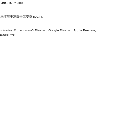
jfif, .jif, .jfi,.jpe
的压缩基于离散余弦变换 (DCT)。
hotoshop®、Microsoft Photos、Google Photos、Apple Preview、
ntShop Pro