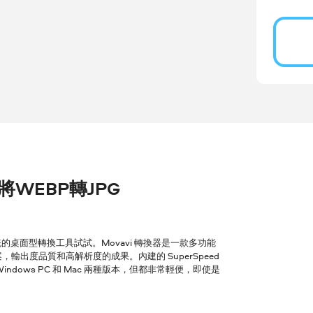
r 將WEBP轉JPG
桌面型轉換工具試試。Movavi 轉換器是一款多功能
輸出度品質和高解析度的成果。內建的 SuperSpeed
ows PC 和 Mac 兩種版本，但都非常輕便，即使是