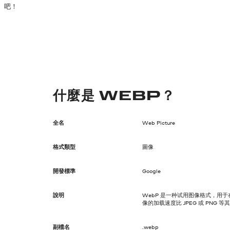
吧！
什麼是 WEBP？
全名
Web Picture
格式類型
圖像
開發標準
Google
說明
WebP 是一种试用图像格式，用于
像的加载速度比 JPEG 或 PNG 
副檔名
.webp