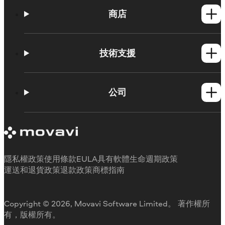
商店
Windows產品
Mac產品
技術支援
操作方法
學習平台
公司
Movavi 產品系統需求
試用版限制
關於 Movavi
取消訂閱
客戶評價
聯絡支援人員
媒體評論
退款
為何要選擇我們
隱私權政策
使用條款
EULA
具有軟體生命週期政策
工作用
運送和退貨政策
退款政策
商標指南
Copyright © 2026, Movavi Software Limited。 著作權所
有，版權所有。