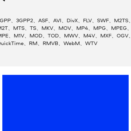
3GPP、3GPP2、ASF、AVI、DivX、FLV、SWF、M2TS
M2T、MTS、TS、MKV、MOV、MP4、MPG、MPEG
MPE、M1V、MOD、TOD、MWV、M4V、MXF、OGV
QuickTime、RM、RMVB、WebM、WTV