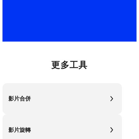
*根據組建不同，Movavi Video Editor 免費版可能具有以下限
制：在匯出的片段中加上浮水印、60 秒的影片或 1/2 音訊長
度的限制，以及/或者在匯出影片時無法使用的某些進階功
能。
更多工具
影片合併
影片旋轉