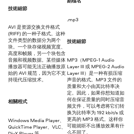
副檔名
技術細節
.mp3
AVI 是资源交换文件格式
(RIFF) 的一种子格式。这种
文件类型的数据分为两个
技術細節
块。一个块存储视频宽度、
高度和帧频，另一个块包含
音频和视频数据。某些媒体
MP3（MPEG-1 Audio
播放器可能无法正确播放原
Layer III 或 MPEG-2 Audio
始的 AVI 规范，因为它不支
Layer III）是一种有损压缩
持现代压缩技术。
声音的格式。MP3 文件的
质量和大小由其比特率决
定。因此，如果你想知道如
何在保证质量的同时压缩音
相關程式
频文件，可以考虑将它们转
换为比特率为 192 kbit/s 或
更高的 MP3 格式。这样你
Windows Media Player、
可能就听不出播放效果有什
QuickTime Player、VLC、
么不同了。
DivX Player 等。