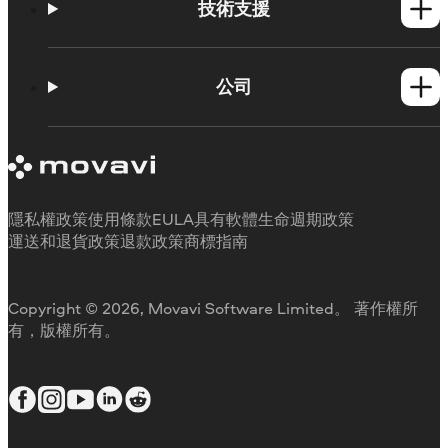
Mac產品
技術支援
操作方法
學習平台
公司
Movavi 產品系統需求
試用版限制
關於 Movavi
取消訂閱
客戶評價
聯絡支援人員
媒體評論
退款
為何要選擇我們
隱私權政策
使用條款
EULA
具有軟體生命週期政策
工作用
運送和退貨政策
退款政策
商標指南
Copyright © 2026, Movavi Software Limited。 著作權所
有，版權所有。